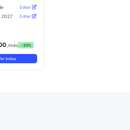
de
Editar
:
2027
Editar
00
/mês
- 30%
er bolsa