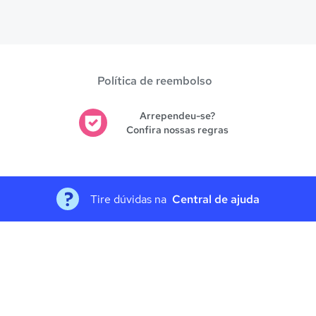
es avaliadas em
Uruaçu
.
Política de reembolso
Arrependeu-se?
Confira nossas regras
Tire dúvidas na
Central de ajuda