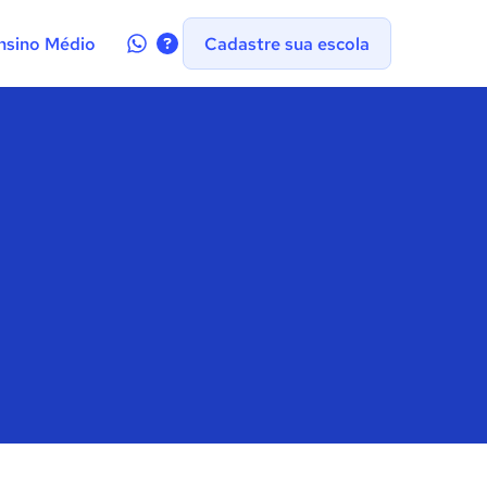
Contate-
nsino Médio
Cadastre sua escola
nos
no
WhatsApp