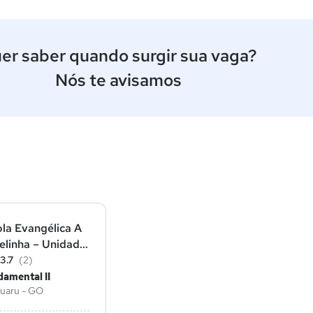
er saber quando surgir sua vaga?
Nós te avisamos
ê
la Evangélica A
elinha – Unidade
3.7
(2)
amental II
guaru - GO