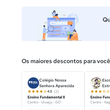
Qu
Os maiores descontos para voc
Colégio Nossa
Esco
Senhora Aparecida
Estr
I
4.5
(2)
Ensino Fundamental II
Ensino Fund
Centro - Uruaçu - GO
Centro - Ita