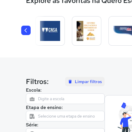
Explore as favoritas na Quero Es
Filtros:
Limpar filtros
Escola:
Etapa de ensino:
Série: