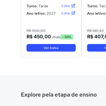
Turno:
Tarde
Turno:
Tar
Editar
Ano letivo:
2027
Ano letivo
Editar
R$ 900,00
R$ 581,43
R$ 450,00
R$ 407,
/mês
- 50%
Ver bolsa
V
Explore pela etapa de ensino