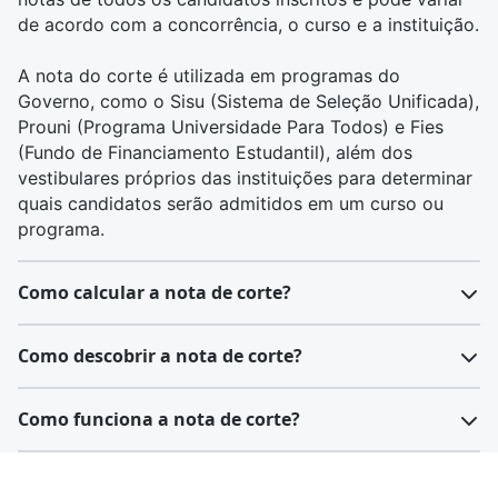
de acordo com a concorrência, o curso e a instituição.
A nota do corte é utilizada em programas do
Governo, como o
Sisu
(Sistema de Seleção Unificada),
Prouni
(Programa Universidade Para Todos) e
Fies
(Fundo de Financiamento Estudantil), além dos
vestibulares próprios das instituições para determinar
quais candidatos serão admitidos em um curso ou
programa.
Como calcular a nota de corte?
Calcular a nota de corte é um processo que depende
Como descobrir a nota de corte?
da metodologia aplicada pela instituição ou pelo
processo seletivo específico. Em geral, a nota de
Após realizar o Enem, os candidatos recebem suas
Como funciona a nota de corte?
corte é estabelecida após a análise das notas de
notas individuais em cada uma das áreas do
todos os candidatos e leva em consideração a
conhecimento e na redação. Essas notas são
Durante o período de inscrição, as notas de corte são
quantidade de vagas disponíveis e o desempenho dos
utilizadas em programas de seleção, como Sisu,