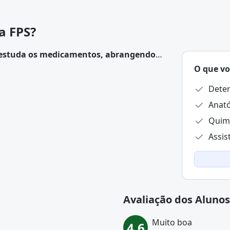
a FPS?
e estuda os medicamentos, abrangendo
stâncias até a sua produção,
O que vo
panhamento dos efeitos nos pacientes
.
Dete
Anató
Quimi
Avaliação dos Alunos
Muito boa
4,6