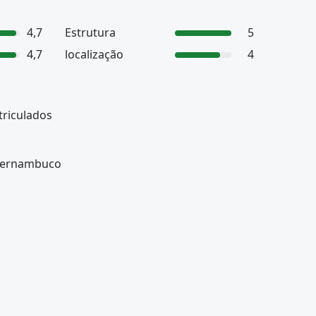
4,7
Estrutura
5
4,7
localização
4
triculados
Pernambuco