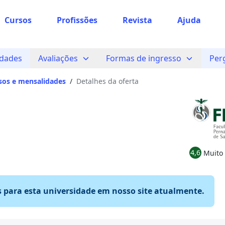
Cursos
Profissões
Revista
Ajuda
idades
Avaliações
Formas de ingresso
Per
sos e mensalidades
/
Detalhes da oferta
4,6
Muito
s para esta universidade em nosso site atualmente.