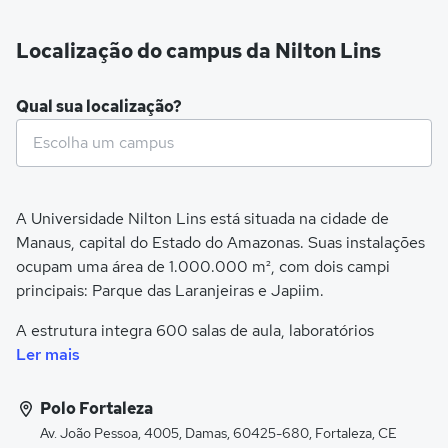
Localização do campus da Nilton Lins
Qual sua localização?
A Universidade Nilton Lins está situada na cidade de
Manaus, capital do Estado do Amazonas. Suas instalações
ocupam uma área de 1.000.000 m², com dois campi
principais: Parque das Laranjeiras e Japiim.
A estrutura integra 600 salas de aula, laboratórios
especializados, uma fazenda experimental, auditórios,
Ler mais
sendo um deles o maior da cidade com capacidade para
4.000 pessoas, além de áreas livres e um complexo
Polo Fortaleza
desportivo.
Av. João Pessoa, 4005, Damas, 60425-680, Fortaleza, CE