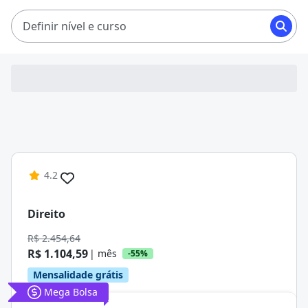
o curso dos seus sonhos pagando mensalidade entre
R$ 191,81 e R$ 1.244,55.
Definir nível e curso
4.2
Direito
R$ 2.454,64
R$ 1.104,59
| mês
-55%
Mensalidade grátis
Mega Bolsa