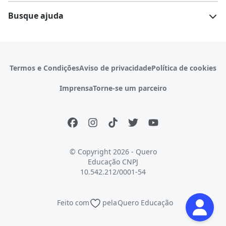
Escolas
Cursos gratuitos
Busque ajuda
Profissões
Pós-graduação
Notas de corte
Enem
Idiomas
Cursos técnicos
Manual do Enem
Sisu
Sobre o Quero Bolsa
Primeiros passos
Termos e Condições
Aviso de privacidade
Política de cookies
Escolas
Prouni
Fies
Reembolso e cancelamento
Financeiro e regras
Imprensa
Torne-se um parceiro
Pronatec
Sisutec
Atendimento e suporte
Matrícula e validação
Encceja
Vs Mais Estudo/Neora
Educa Brasil
© Copyright 2026 - Quero
Educação
CNPJ
10.542.212/0001-54
Feito com
pela
Quero Educação
Continuar