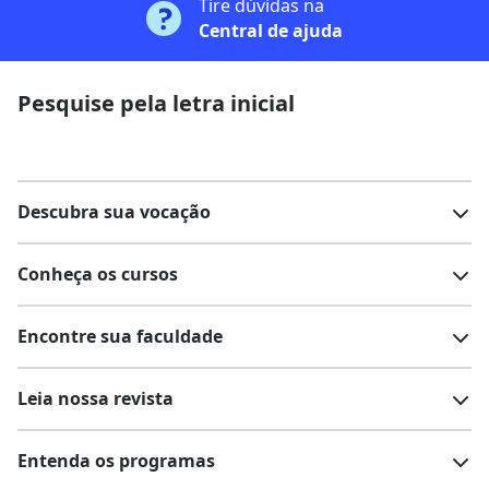
Tire dúvidas na
Central de ajuda
Pesquise pela letra inicial
Descubra sua vocação
Conheça os cursos
Teste vocacional
Lista de profissões
Encontre sua faculdade
Salários na sua região
Lista de cursos
Cursos de graduação
Leia nossa revista
Cursos de pós-graduação
Cursos livres
Lista de faculdades
Faculdades na sua cidade
Entenda os programas
Cursos técnicos
Cursos a distância (EaD)
Comunidade Quero
Vestibular e Enem
Dicas e curiosidades