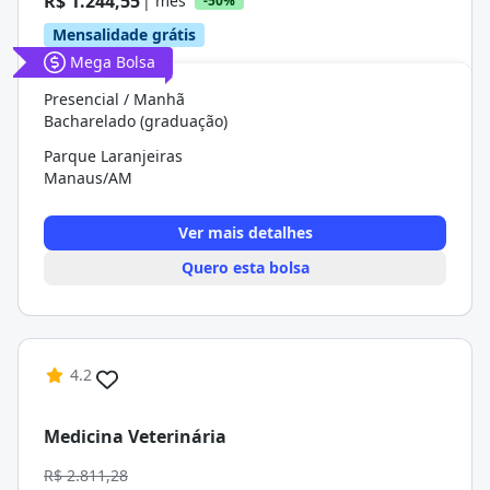
R$ 1.244,55
| mês
-50%
Mensalidade grátis
Mega Bolsa
Presencial / Manhã
Bacharelado (graduação)
Parque Laranjeiras
Manaus/AM
Ver mais detalhes
Quero esta bolsa
4.2
Medicina Veterinária
R$ 2.811,28