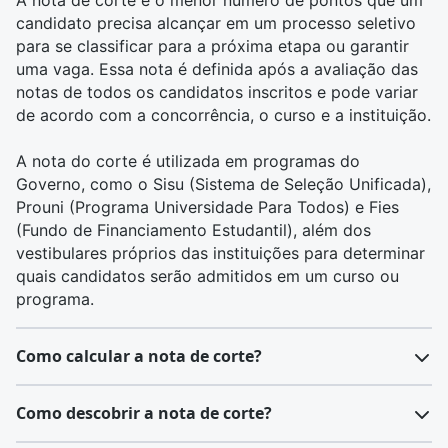
A nota de corte é o menor número de pontos que um
candidato precisa alcançar em um processo seletivo
para se classificar para a próxima etapa ou garantir
uma vaga. Essa nota é definida após a avaliação das
notas de todos os candidatos inscritos e pode variar
de acordo com a concorrência, o curso e a instituição.
A nota do corte é utilizada em programas do
Governo, como o
Sisu
(Sistema de Seleção Unificada),
Prouni
(Programa Universidade Para Todos) e
Fies
(Fundo de Financiamento Estudantil), além dos
vestibulares próprios das instituições para determinar
quais candidatos serão admitidos em um curso ou
programa.
Como calcular a nota de corte?
Calcular a nota de corte é um processo que depende
Como descobrir a nota de corte?
da metodologia aplicada pela instituição ou pelo