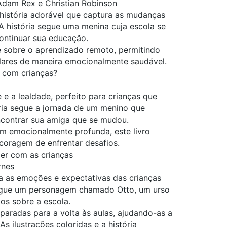
Adam Rex e Christian Robinson
istória adorável que captura as mudanças
 história segue uma menina cuja escola se
continuar sua educação.
te sobre o aprendizado remoto, permitindo
olares de maneira emocionalmente saudável.
r com crianças?
 a lealdade, perfeito para crianças que
ória segue a jornada de um menino que
ncontrar sua amiga que se mudou.
m emocionalmente profunda, este livro
 coragem de enfrentar desafios.
zer com as crianças
rnes
da as emoções e expectativas das crianças
 segue um personagem chamado Otto, um urso
os sobre a escola.
eparadas para a volta às aulas, ajudando-as a
s ilustrações coloridas e a história