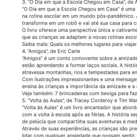
3. “O Dia em que a Escola Chegou em Casa”, de 
“O Dia em que a Escola Chegou em Casa” é uma h
na rotina escolar em um mundo pós-pandêmico. A
transforma em um robô e vai até sua casa para 
O livro oferece uma perspectiva única e cativan
que as crianças se adaptem a novas rotinas esc
Saiba mais:
Quais os melhores lugares para viaja
4. “Amigos”, de Eric Carle
“Amigos” é um conto comovente sobre a amizade e
estão aprendendo a formar laços sociais. A hist
atravessa montanhas, rios e tempestades para e
Com ilustrações impressionantes e uma mensage
ensina às crianças a importância da amizade e a
Veja também:
7 brincadeiras com bexiga para fa
5. “Volta às Aulas”, de Tracey Corderoy e Tim Wa
“Volta às Aulas” é um livro encantador que abor
com a volta à escola após as férias. A história
de pelúcia que compartilha suas aventuras e med
Através de suas experiências, as crianças são pr
lidar com qualquer ansiedade que possam sentir. A