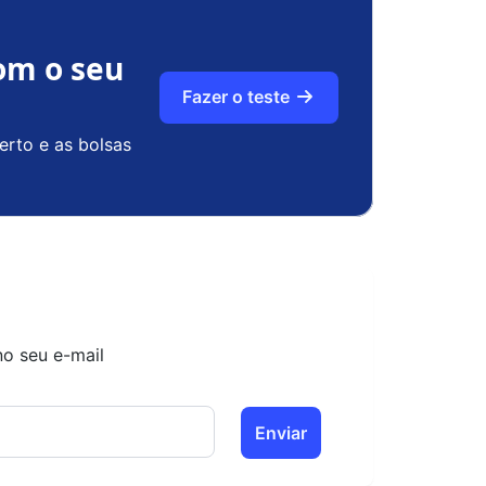
om o seu
Fazer o teste
erto e as bolsas
no seu e-mail
Enviar