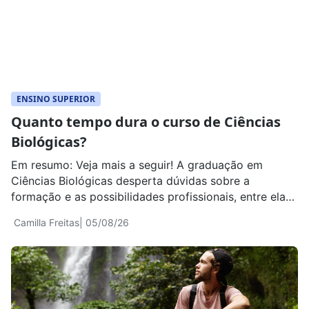
ENSINO SUPERIOR
Quanto tempo dura o curso de Ciências
Biológicas?
Em resumo: Veja mais a seguir! A graduação em
Ciências Biológicas desperta dúvidas sobre a
formação e as possibilidades profissionais, entre elas
quanto tempo dura Ciências Biológicas. Entender a
Camilla Freitas
| 05/08/26
duração do curso, como é a formação e quais
caminhos profissionais podem surgir ajuda a tomar
uma decisão mais consciente. Encontre bolsas de
estudo de até […]