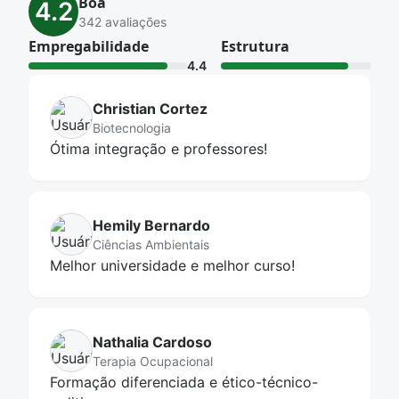
Boa
4.2
moradia e transporte.
342 avaliações
Empregabilidade
Estrutura
4.4
4.0
Christian Cortez
Biotecnologia
Ótima integração e professores!
Hemily Bernardo
Ciências Ambientais
Melhor universidade e melhor curso!
Nathalia Cardoso
Terapia Ocupacional
Formação diferenciada e ético-técnico-