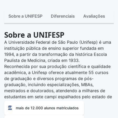
Sobre a UNIFESP
Diferenciais
Avaliações
C
Sobre a UNIFESP
A Universidade Federal de São Paulo (Unifesp) é uma
instituição pública de ensino superior fundada em
1994, a partir da transformação da histórica Escola
Paulista de Medicina, criada em 1933.
Reconhecida por sua produção científica e qualidade
acadêmica, a Unifesp oferece atualmente 55 cursos
de graduação e diversos programas de pós-
graduação, incluindo especializações, MBAs,
mestrados e doutorados, atendendo a milhares de
estudantes em sete campi espalhados pelo estado de
São Paulo.
mais de 12.000 alunos matriculados
A universidade se destaca por seu compromisso com
a inclusão social, democratização do ensino superior