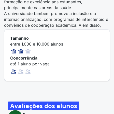
formação de excelência aos estudantes,
principalmente nas áreas da saúde.
A universidade também promove a inclusão e a
internacionalização, com programas de intercâmbio e
convênios de cooperação acadêmica. Além disso,
suas unidades e projetos sociais integram ensino,
pesquisa e extensão, fortalecendo o compromisso da
Tamanho
Unifesp com a transformação social e científica do
entre 1.000 e 10.000 alunos
país.
Entre os diferenciais da
UNIFESP
, estão:
Concorrência
97% dos professores têm o doutorado como
até 1 aluno por vaga
titulação;
Internacionalização: quase 400 estudantes por ano
realizam intercâmbio acadêmico em instituições de
outros países;
Hospital universitário (Hospital São Paulo) com mais
de 16 mil cirurgias/ano, um centro de referência no
país;
Avaliações dos alunos
Mais de 2.700 atendimentos/ano em programas de
assistência estudantil, em áreas como alimentação,