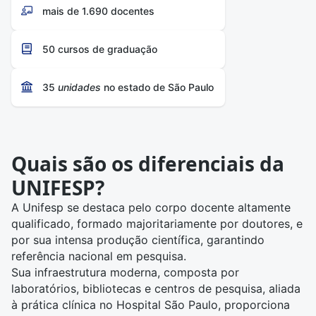
e desenvolvimento científico.
mais de 1.690 docentes
Em resumo:
• Tipo de instituição: Universidade
pública federal, fundada em 1994 a partir da Escola
50 cursos de graduação
Paulista de Medicina (1933).
• Cursos oferecidos: 55 cursos de graduação e
35
unidades
no estado de São Paulo
diversos programas de pós-graduação
(especializações, MBAs, mestrados e doutorados).
• Campi: São Paulo, Diadema, Guarulhos, São José
dos Campos, Osasco, Baixada Santista e Zona Leste
de São Paulo.
Quais são os diferenciais da
• Infraestrutura: Laboratórios, auditórios, bibliotecas,
UNIFESP?
restaurantes universitários, centros de pesquisa e
espaços de convivência modernos.
A Unifesp se destaca pelo corpo docente altamente
• Hospital São Paulo: Maior hospital universitário do
qualificado, formado majoritariamente por doutores, e
país, referência em prática clínica e procedimentos de
por sua intensa produção científica, garantindo
alta complexidade.
referência nacional em pesquisa.
• Processo seletivo: Ingresso via Sisu ou vestibular
Sua infraestrutura moderna, composta por
misto (nota do Enem + provas complementares).
laboratórios, bibliotecas e centros de pesquisa, aliada
à prática clínica no Hospital São Paulo, proporciona