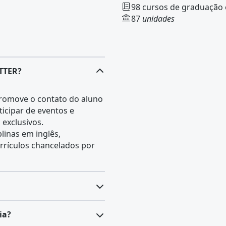
98 cursos de graduação 
87
unidades
ITTER?
omove o contato do aluno
ticipar de eventos e
 exclusivos.
plinas em inglês,
rrículos chancelados por
rea da
saúde
, com duração
ia?
aboratorial e atendimentos