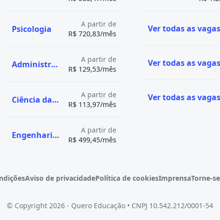
a?
nco anos, com carga
A partir de
Psicologia
R$ 720,83/mês
práticas, incluindo
s e unidades de saúde,
A partir de
Administração
R$ 129,53/mês
e dedica ao estudo,
ças e condições
A partir de
Ciência da Computação
R$ 113,97/mês
uturas adjacentes. O termo
fica "dente", e "logia",
A partir de
Engenharia Mecânica
e a prática clínica voltada
R$ 499,45/mês
da odontologia, conhecidos
sponsáveis por realizar uma
e restauração dos dentes
ndições
Aviso de privacidade
Política de cookies
Imprensa
Torne-se
itação oral.
ntal na promoção da saúde
© Copyright 2026 - Quero Educação
•
CNPJ 10.542.212/0001-54
ntribuindo para o bem-