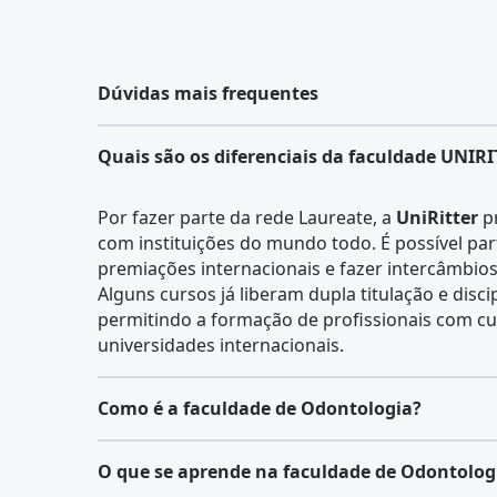
Dúvidas mais frequentes
Quais são os diferenciais da faculdade UNIR
Por fazer parte da rede Laureate, a
UniRitter
pr
com instituições do mundo todo. É possível par
premiações internacionais e fazer intercâmbios
Alguns cursos já liberam dupla titulação e disci
permitindo a formação de profissionais com cu
universidades internacionais.
Como é a faculdade de Odontologia?
O
curso de Odontologia
é uma graduação da á
O que se aprende na faculdade de Odontolog
média de 5 anos, que combina teoria, prática l