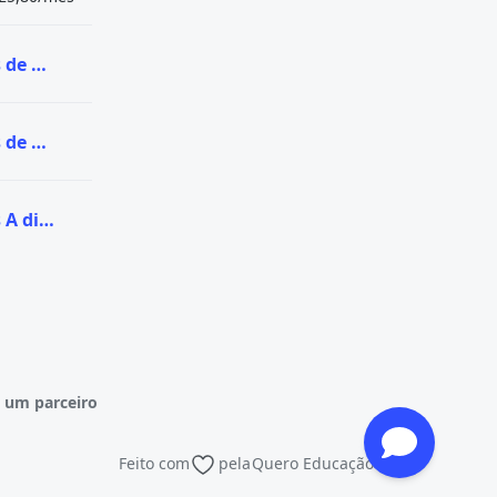
Ver todas as vagas de Graduação na UNIRITTER
Ver todas as vagas de Pós-graduação na UNIRITTER
Ver todas as vagas A distância (EaD) na UNIRITTER
 um parceiro
Feito com
pela
Quero Educação