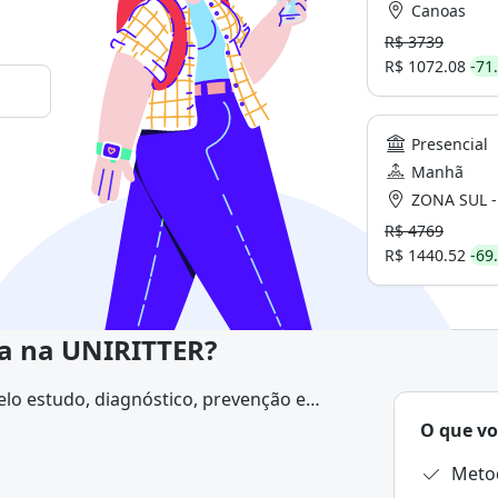
Canoas
R$ 3739
R$ 1072.08
-71
Presencial
Manhã
ZONA SUL - Po
R$ 4769
R$ 1440.52
-69
ia na UNIRITTER?
elo estudo, diagnóstico, prevenção e
m os dentes, gengivas, ossos da face e
O que vo
Metod