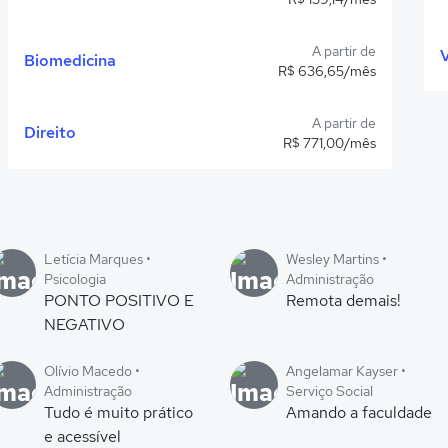
A partir de
V
Biomedicina
R$ 636,65/mês
A partir de
Direito
R$ 771,00/mês
Letícia Marques •
Wesley Martins •
Psicologia
Administração
PONTO POSITIVO E
Remota demais!
NEGATIVO
Olívio Macedo •
Angelamar Kayser •
Administração
Serviço Social
Tudo é muito prático
Amando a faculdade
e acessível