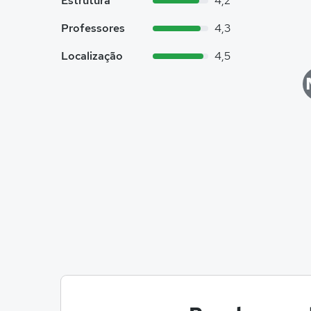
Estrutura
4,2
Professores
4,3
Localização
4,5