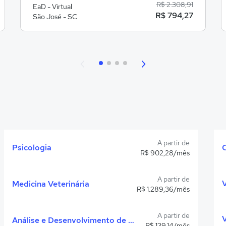
R$ 2.308,91
EaD - Virtual
R$ 794,27
São José - SC
A partir de
Psicologia
R$ 902,28/mês
A partir de
Medicina Veterinária
R$ 1.289,36/mês
A partir de
Análise e Desenvolvimento de Sistemas
R$ 139,14/mês