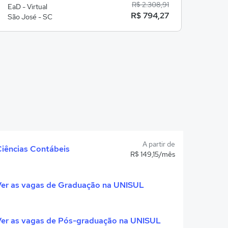
R$ 2.308,91
EaD - Virtual
EaD - 
R$ 794,27
São José - SC
São J
A partir de
Ciências Contábeis
R$ 149,15/mês
Ver as vagas de Graduação na UNISUL
Ver as vagas de Pós-graduação na UNISUL