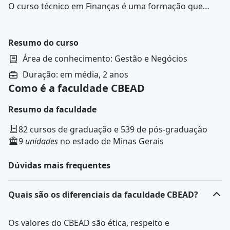
O curso
técnico em Finanças
é uma formação que
prepara profissionais para atuar em diferentes áreas
do mercado financeiro, desempenhando funções de
gestão. O programa combina conhecimentos teóricos
Resumo do curso
com habilidades práticas, estimulando competências
Área de conhecimento: Gestão e Negócios
para a condução de operações financeiras e
Duração: em média, 2 anos
administrativas.
Como é a faculdade CBEAD
Resumo da faculdade
82 cursos de graduação e 539 de pós-graduação
9
unidades
no estado de Minas Gerais
Dúvidas mais frequentes
Quais são os diferenciais da faculdade CBEAD?
Os valores do CBEAD são ética, respeito e