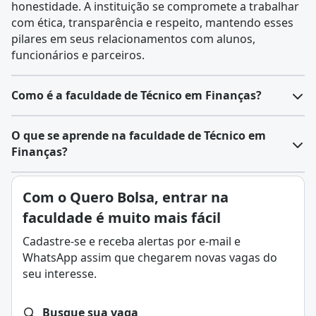
honestidade. A instituição se compromete a trabalhar
com ética, transparência e respeito, mantendo esses
pilares em seus relacionamentos com alunos,
funcionários e parceiros.
Como é a faculdade de Técnico em Finanças?
O curso técnico em Finanças promove uma
O que se aprende na faculdade de Técnico em
compreensão sólida dos princípios financeiros e
Finanças?
contábeis. Ele abrange disciplinas que vão desde a
introdução às finanças até tópicos avançados em
O curso
técnico em Finanças
é uma formação que
Com o Quero Bolsa, entrar na
gestão financeira. A grade curricular inclui matérias
prepara profissionais para atuar em diferentes áreas
como
Contabilidade
Geral, Análise de Demonstrativos
faculdade é muito mais fácil
do mercado financeiro, desempenhando funções de
Financeiros,
Matemática
Financeira, Gestão de Custos,
gestão. O programa combina conhecimentos teóricos
Cadastre-se e receba alertas por e-mail e
Planejamento e Controle Orçamentário, e Mercados
com habilidades práticas, estimulando competências
WhatsApp assim que chegarem novas vagas do
Financeiros e de Capitais.
para a condução de operações financeiras e
seu interesse.
Além das disciplinas teóricas, o curso enfatiza a
administrativas.
aplicação prática do conhecimento por meio de
Ao decorrer do período acadêmico, os alunos têm a
estudos de caso, simulações e projetos. Os alunos
Busque sua vaga