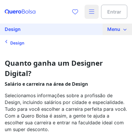
Acesse o conteúdo completo
Encontre a faculdade ideal para
Entrar
você
Preencha seus dados para liberar o acesso
Nome
Design
Menu
Que tipo de curso quer fazer?
Design
E-mail
Qual curso você quer estudar?
Quanto ganha um Designer
Digital?
Telefone
Em que cidade quer estudar?
Salário e carreira na área de Design
Selecionamos informações sobre a profissão de
Ao continuar, você concorda com nossas
políticas de
Design, incluindo salários por cidade e especialidade.
privacidade
Tudo para você escolher a carreira perfeita para você.
Busque sua bolsa
Ver agora
Com a Quero Bolsa é assim, a gente te ajuda a
escolher sua carreira e entrar na faculdade ideal com
um super desconto.