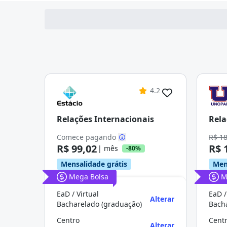
4.2
Relações Internacionais
Rela
Comece pagando
R$ 1
R$ 99,02
R$ 
| mês
-80%
Mensalidade grátis
Men
Mega Bolsa
M
EaD / Virtual
EaD /
Alterar
Bacharelado (graduação)
Bach
Centro
Cent
Alterar