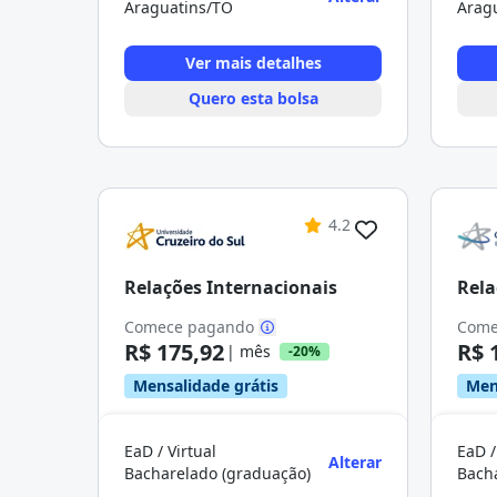
Araguatins/TO
Arag
Ver mais detalhes
Quero esta bolsa
4.2
Relações Internacionais
Rela
Comece pagando
Come
R$ 175,92
R$ 
| mês
-20%
Mensalidade grátis
Men
EaD / Virtual
EaD /
Alterar
Bacharelado (graduação)
Bach