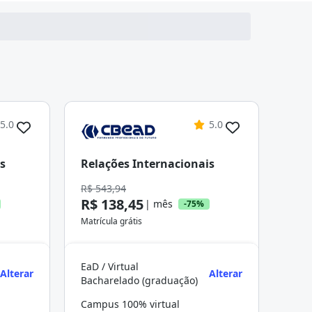
5.0
5.0
s
Relações Internacionais
R$ 543,94
R$ 138,45
| mês
-75%
Matrícula grátis
EaD / Virtual
Alterar
Alterar
Bacharelado (graduação)
Campus 100% virtual