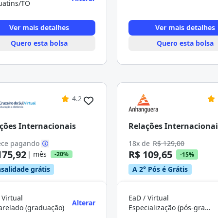
uatins/TO
Ver mais detalhes
Ver mais detalhes
Quero esta bolsa
Quero esta bolsa
4.2
ções Internacionais
Relações Internacionai
ce pagando
18x de
R$ 129,00
175,92
R$ 109,65
| mês
-20%
-15%
salidade grátis
A 2° Pós é Grátis
 Virtual
EaD / Virtual
Alterar
arelado (graduação)
Especialização (pós-graduação)