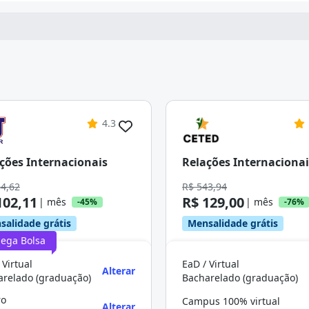
4.3
ções Internacionais
Relações Internacionai
84,62
R$ 543,94
102,11
R$ 129,00
| mês
| mês
-45%
-76%
salidade grátis
Mensalidade grátis
ega Bolsa
 Virtual
EaD / Virtual
Alterar
arelado (graduação)
Bacharelado (graduação)
ro
Campus 100% virtual
Alterar