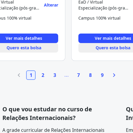
 Virtual
EaD / Virtual
Alterar
Especialização (pós-graduação)
Especialização (pós-graduação)
us 100% virtual
Campus 100% virtual
Ver mais detalhes
Ver mais detalhes
Quero esta bolsa
Quero esta bolsa
1
2
3
7
8
9
O que vou estudar no curso de
Qu
Relações Internacionais?
In
A
grade curricular
de Relações Internacionais
Em