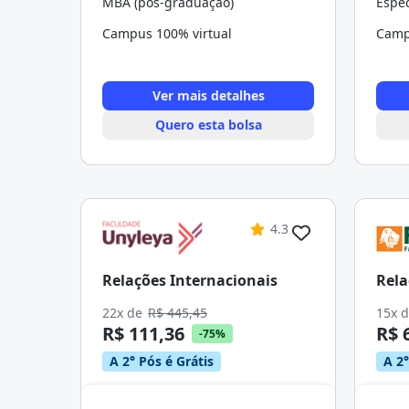
MBA (pós-graduação)
Campus 100% virtual
Camp
Ver mais detalhes
Quero esta bolsa
4.3
Relações Internacionais
Rela
22x de
R$ 445,45
15x 
R$ 111,36
R$ 
-75%
A 2° Pós é Grátis
A 2°