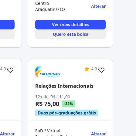
Centro
Alterar
Araguatins/TO
Ver mais detalhes
Quero esta bolsa
4.3
4.3
Relações Internacionais
12x de
R$ 111,00
R$ 75,00
-32%
Duas pós-graduações grátis
EaD / Virtual
Alterar
Alterar