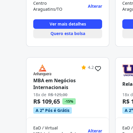
Centro
Cent
Alterar
Araguatins/TO
Arag
Ver mais detalhes
Quero esta bolsa
4.2
MBA em Negócios
Rela
Internacionais
18x de
R$ 129,00
18x 
R$ 109,65
R$ 
-15%
A 2° Pós é Grátis
A 2°
EaD / Virtual
EaD /
Alterar