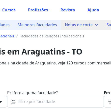
Cursos
Profissões
Revista
Ajuda
dades
Melhores faculdades
Notas de corte
Sa
nacionais
/
Faculdades de Relações Internacionais
is em Araguatins - TO
ionais na cidade de Araguatins, veja 129 cursos com mensal
a de estudo com 76% de desconto!
Prefere alguma faculdade?
Em 