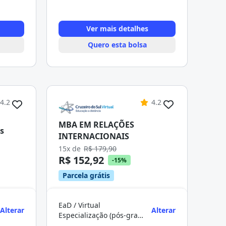
Ver mais detalhes
Quero esta bolsa
4.2
4.2
MBA EM RELAÇÕES
s
INTERNACIONAIS
15x de
R$ 179,90
R$ 152,92
-15%
Parcela grátis
EaD / Virtual
Alterar
Alterar
Especialização (pós-graduação)