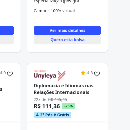
Especialização (pós-graduação)
Campus 100% virtual
Ver mais detalhes
Quero esta bolsa
4.9
4.3
Diplomacia e Idiomas nas
s
Relações Internacionais
22x de
R$ 445,45
R$ 111,36
-75%
A 2° Pós é Grátis