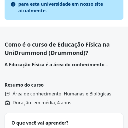
para esta universidade em nosso site
atualmente.
Como é o curso de Educação Física na
UniDrummond (Drummond)?
A Educação Física é a área do conhecimento
dedicada ao estudo do corpo humano, do
movimento e das atividades físicas.
Ela envolve a
compreensão científica do funcionamento do corpo, a
Resumo do curso
aprendizagem de habilidades motoras e a promoção
Área de conhecimento: Humanas e Biológicas
de experiências corporais que contribuem para o
Duração: em média, 4 anos
desenvolvimento integral do indivíduo.
O que você vai aprender?