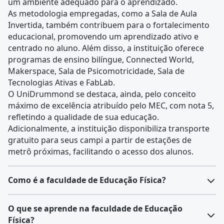
um ambiente adequado para o aprendizado.
As metodologia empregadas, como a Sala de Aula
Invertida, também contribuem para o fortalecimento
educacional, promovendo um aprendizado ativo e
centrado no aluno. Além disso, a instituição oferece
programas de ensino bilíngue, Connected World,
Makerspace, Sala de Psicomotricidade, Sala de
Tecnologias Ativas e FabLab.
O UniDrummond se destaca, ainda, pelo conceito
máximo de excelência atribuído pelo MEC, com nota 5,
refletindo a qualidade de sua educação.
Adicionalmente, a instituição disponibiliza transporte
gratuito para seus campi a partir de estações de
metrô próximas, facilitando o acesso dos alunos.
Como é a faculdade de Educação Física?
Principais características do curso de Educação Física:
O que se aprende na faculdade de Educação
Duração média: 4 anos (bacharelado ou licenciatura).
Física?