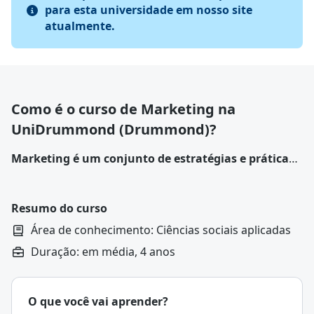
para esta universidade em nosso site
atualmente.
Como é o curso de Marketing na
UniDrummond (Drummond)?
Marketing é um conjunto de estratégias e práticas
que uma empresa ou pessoa utiliza para entender o
mercado, atrair clientes e promover produtos ou
serviços de forma eficiente.
Resumo do curso
Área de conhecimento: Ciências sociais aplicadas
Duração: em média, 4 anos
O que você vai aprender?