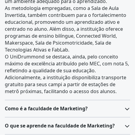
um ambiente adequado para o aprendizado.
As metodologia empregadas, como a Sala de Aula
Invertida, também contribuem para o fortalecimento
educacional, promovendo um aprendizado ativo e
centrado no aluno. Além disso, a instituição oferece
programas de ensino bilíngue, Connected World,
Makerspace, Sala de Psicomotricidade, Sala de
Tecnologias Ativas e FabLab.
O UniDrummond se destaca, ainda, pelo conceito
máximo de excelência atribuído pelo MEC, com nota 5,
refletindo a qualidade de sua educação.
Adicionalmente, a instituição disponibiliza transporte
gratuito para seus campi a partir de estações de
metrô próximas, facilitando o acesso dos alunos.
Como é a faculdade de Marketing?
O
curso de Marketing
forma profissionais capazes de
O que se aprende na faculdade de Marketing?
criar estratégias para promover produtos, serviços ou