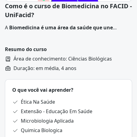
Como é o curso de Biomedicina no FACID -
UniFacid?
A
Biomedicina é uma área da saúde que une
conhecimentos da Biologia e da Medicina para
estudar, diagnosticar, prevenir e auxiliar no
tratamento de doenças
. O biomédico atua
Resumo do curso
principalmente em atividades de pesquisa, análises
Área de conhecimento: Ciências Biológicas
laboratoriais e desenvolvimento de novas tecnologias
Duração: em média, 4 anos
aplicadas à saúde.
O que você vai aprender?
Ética Na Saúde
Extensão - Educação Em Saúde
Microbiologia Aplicada
Quimica Biologica