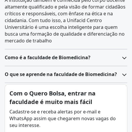
A instituição também é conhecida pelo corpo docente
altamente qualificado e pela visão de formar cidadãos
críticos e responsáveis, com ênfase na ética e na
cidadania. Com tudo isso, a Unifacid Centro
Universitário é uma escolha inteligente para quem
busca uma formação de qualidade e diferenciação no
mercado de trabalho
Como é a faculdade de Biomedicina?
A
faculdade de Biomedicina
é um curso de graduação
O que se aprende na faculdade de Biomedicina?
do tipo bacharelado, geralmente com duração de 4
anos. Ela combina disciplinas das áreas biológicas e
A
Biomedicina é uma área da saúde que une
Com o Quero Bolsa, entrar na
médicas, formando profissionais capazes de atuar em
conhecimentos da Biologia e da Medicina para
pesquisa, diagnóstico e tecnologia aplicada à saúde.
faculdade é muito mais fácil
estudar, diagnosticar, prevenir e auxiliar no
Estrutura do curso de Biomedicina
tratamento de doenças
. O biomédico atua
Cadastre-se e receba alertas por e-mail e
Primeiros semestres: foco em disciplinas básicas,
principalmente em atividades de pesquisa, análises
WhatsApp assim que chegarem novas vagas do
como
Anatomia
, Fisiologia,
Bioquímica
, Genética,
laboratoriais e desenvolvimento de novas tecnologias
seu interesse.
Microbiologia
e
Imunologia
.
aplicadas à saúde.