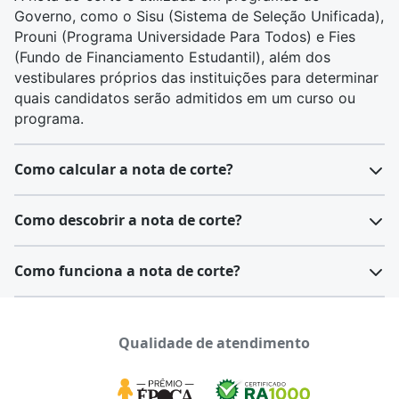
Governo, como o
Sisu
(Sistema de Seleção Unificada),
Prouni
(Programa Universidade Para Todos) e
Fies
(Fundo de Financiamento Estudantil), além dos
vestibulares próprios das instituições para determinar
quais candidatos serão admitidos em um curso ou
programa.
Como calcular a nota de corte?
Calcular a nota de corte é um processo que depende
Como descobrir a nota de corte?
da metodologia aplicada pela instituição ou pelo
processo seletivo específico. Em geral, a nota de
Após realizar o Enem, os candidatos recebem suas
Como funciona a nota de corte?
corte é estabelecida após a análise das notas de
notas individuais em cada uma das áreas do
todos os candidatos e leva em consideração a
conhecimento e na redação. Essas notas são
Durante o período de inscrição, as notas de corte são
quantidade de vagas disponíveis e o desempenho dos
utilizadas em programas de seleção, como Sisu,
atualizadas diariamente. Elas representam a menor
concorrentes.
Qualidade de atendimento
Prouni e Fies. Portanto, o Enem não possui nota de
pontuação necessária para que você esteja entre os
corte.
potenciais selecionados em determinado curso.
Em processos como o Sisu (
Sistema de Seleção