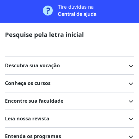
Tire dúvidas na
Central de ajuda
Pesquise pela letra inicial
Descubra sua vocação
Conheça os cursos
Teste vocacional
Lista de profissões
Encontre sua faculdade
Salários na sua região
Lista de cursos
Cursos de graduação
Leia nossa revista
Cursos de pós-graduação
Cursos livres
Lista de faculdades
Faculdades na sua cidade
Entenda os programas
Cursos técnicos
Cursos a distância (EaD)