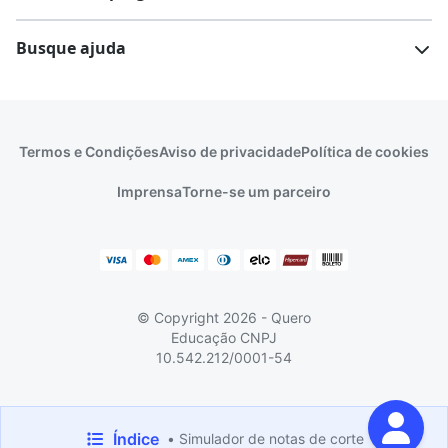
Comunidade Quero
Vestibular e Enem
Dicas e curiosidades
Escolas
Cursos gratuitos
Busque ajuda
Profissões
Pós-graduação
Notas de corte
Enem
Idiomas
Cursos técnicos
Manual do Enem
Sisu
Sobre o Quero Bolsa
Primeiros passos
Termos e Condições
Aviso de privacidade
Política de cookies
Escolas
Prouni
Fies
Reembolso e cancelamento
Financeiro e regras
Imprensa
Torne-se um parceiro
Pronatec
Sisutec
Atendimento e suporte
Matrícula e validação
Encceja
Vs Mais Estudo/Neora
Educa Brasil
© Copyright 2026 - Quero
Educação
CNPJ
10.542.212/0001-54
Feito com
pela
Quero Educação
Índice
• Simulador de notas de corte