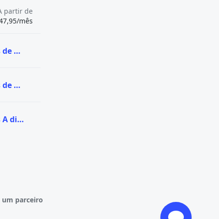
A partir de
47,95/mês
Ver todas as vagas de Graduação na UNA
Ver todas as vagas de Pós-graduação na UNA
Ver todas as vagas A distância (EaD) na UNA
 um parceiro