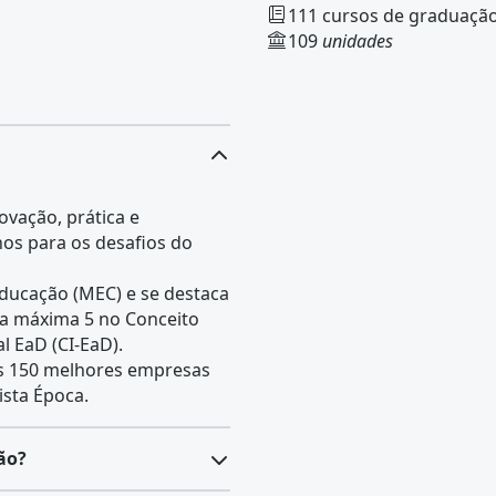
111 cursos de graduação
109
unidades
ovação, prática e
nos para os desafios do
 Educação (MEC) e se destaca
ta máxima 5 no Conceito
al EaD (CI-EaD).
s 150 melhores empresas
ista Época.
ão?