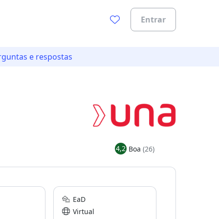
Entrar
rguntas e respostas
4,2
Boa
(26)
EaD
Virtual