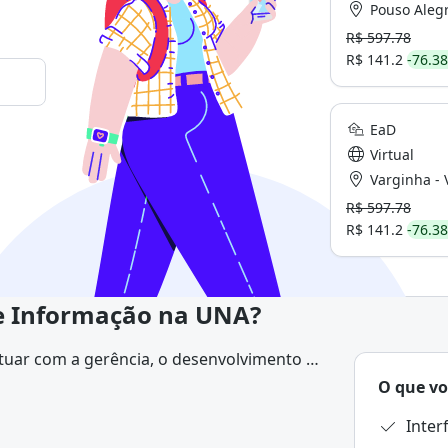
Pouso Alegr
R$ 597.78
R$ 141.2
-76.3
EaD
Virtual
Varginha - V
R$ 597.78
R$ 141.2
-76.3
de Informação na UNA?
tuar com a gerência, o desenvolvimento e
cursos de tecnologia da informação em
O que vo
 privadas, de todos os tamanhos e setores,
Inte
ente empresas de tecnologia. Além