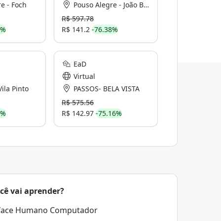
e - Foch
Pouso Alegre - João Basílio
R$ 597.78
8%
R$ 141.2
-76.38%
EaD
Virtual
ila Pinto
PASSOS- BELA VISTA
R$ 575.56
8%
R$ 142.97
-75.16%
cê vai aprender?
rface Humano Computador