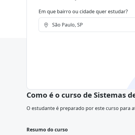
Em que bairro ou cidade quer estudar?
Como é o curso de Sistemas 
O estudante é preparado por este curso para a
a implantação de sistemas de informação e re
praticamente todas as instituições, públicas ou
nos mais diversos ramos de atividade, principalm
Resumo do curso