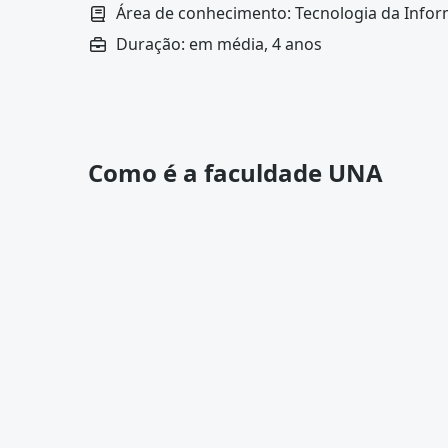
disso, o curso trabalha o lado empreendedor do 
Área de conhecimento: Tecnologia da Info
sua própria empresa na área de consultoria e 
Duração: em média, 4 anos
Como é a faculdade UNA