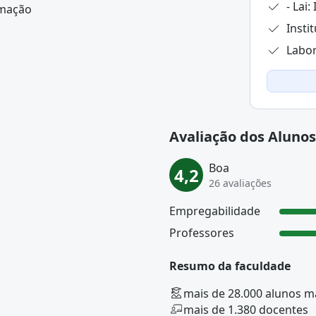
aluno, possibilitando a ele a criação de
rmação
desenvolvimento.
Instit
Labor
Avaliação dos Alunos
Boa
4,2
26 avaliações
Empregabilidade
Professores
Resumo da faculdade
mais de 28.000 alunos m
mais de 1.380 docentes