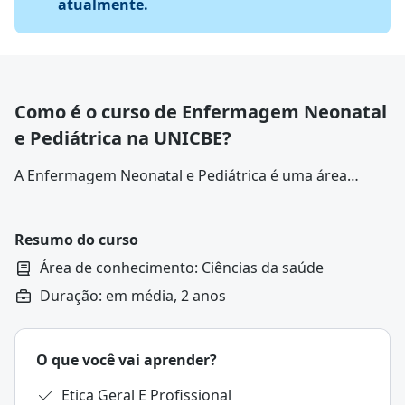
atualmente.
Como é o curso de Enfermagem Neonatal
e Pediátrica na UNICBE?
A Enfermagem Neonatal e Pediátrica é uma
área
especializada da enfermagem
voltada para o cuidado
de recém-nascidos, crianças e adolescentes,
abrangendo desde o período neonatal até a
Resumo do curso
adolescência.
Área de conhecimento: Ciências da saúde
Duração: em média, 2 anos
O que você vai aprender?
Etica Geral E Profissional