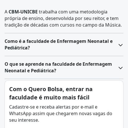
A
CBM-UNICBE
trabalha com uma metodologia
própria de ensino, desenvolvida por seu reitor, e tem
tradição de décadas com cursos no campo da Música.
Como é a faculdade de Enfermagem Neonatal e
Pediátrica?
O
curso de Enfermagem Neonatal e Pediátrica
é uma
O que se aprende na faculdade de Enfermagem
pós-
graduação destinada a enfermeiros
já formados
Neonatal e Pediátrica?
que desejam se especializar no cuidado de recém-
nascidos, crianças e adolescentes.
A Enfermagem Neonatal e Pediátrica é uma
área
Com o Quero Bolsa, entrar na
Com duração média de 12 a 24 meses, dependendo da
especializada da enfermagem
voltada para o cuidado
instituição, o programa combina ensino teórico e
faculdade é muito mais fácil
de recém-nascidos, crianças e adolescentes,
prático, com aulas sobre desenvolvimento infantil,
abrangendo desde o período neonatal até a
Cadastre-se e receba alertas por e-mail e
patologias pediátricas
,
nutrição
, cuidados intensivos e
adolescência.
WhatsApp assim que chegarem novas vagas do
técnicas de suporte em situações críticas.
Os profissionais que atuam nessa área possuem
seu interesse.
As atividades práticas são realizadas em hospitais e
treinamento específico para atender às necessidades