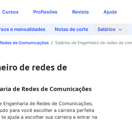
Acesse o conteúdo
Encontre a faculdade ideal
Cursos
Profissões
Revista
Ajuda
completo
para você
Preencha seus dados para liberar o
rsos e mensalidades
Notas de corte
Salários
acesso
Que tipo de curso quer fazer?
Nome
 Redes de Comunicações
/
Salários de Engenheiro de redes de co
Qual curso você quer estudar?
iro de redes de
E-mail
nharia de Redes de Comunicações
Em que cidade quer estudar?
Telefone
de Engenharia de Redes de Comunicações,
Tudo para você escolher a carreira perfeita
Ao continuar, você concorda com nossas
te ajuda a escolher sua carreira e entrar na
políticas de privacidade
Busque sua bolsa
Ver agora