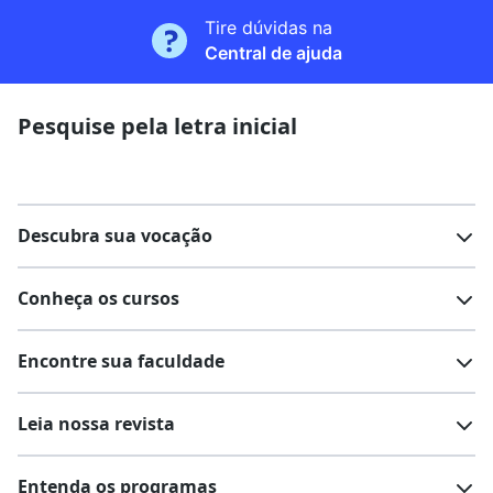
Tire dúvidas na
Central de ajuda
Pesquise pela letra inicial
Descubra sua vocação
Conheça os cursos
Teste vocacional
Lista de profissões
Encontre sua faculdade
Salários na sua região
Lista de cursos
Cursos de graduação
Leia nossa revista
Cursos de pós-graduação
Cursos livres
Lista de faculdades
Faculdades na sua cidade
Entenda os programas
Cursos técnicos
Cursos a distância (EaD)