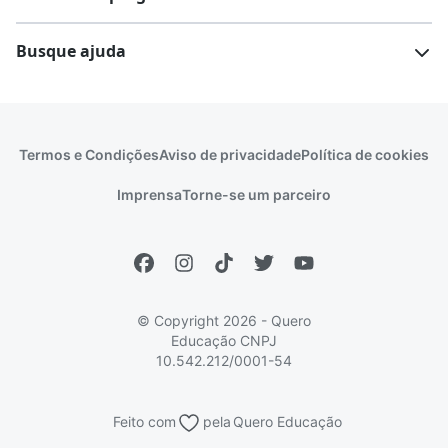
Comunidade Quero
Vestibular e Enem
Dicas e curiosidades
Escolas
Cursos gratuitos
Busque ajuda
Profissões
Pós-graduação
Notas de corte
Enem
Idiomas
Cursos técnicos
Manual do Enem
Sisu
Sobre o Quero Bolsa
Primeiros passos
Termos e Condições
Aviso de privacidade
Política de cookies
Escolas
Prouni
Fies
Reembolso e cancelamento
Financeiro e regras
Imprensa
Torne-se um parceiro
Pronatec
Sisutec
Atendimento e suporte
Matrícula e validação
Encceja
Vs Mais Estudo/Neora
Educa Brasil
© Copyright 2026 - Quero
Educação
CNPJ
10.542.212/0001-54
Feito com
pela
Quero Educação