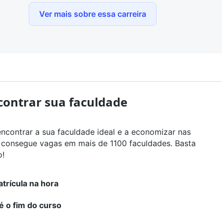
sobre tecnologias ópticas e tendências.
conhecimentos específicos em anatomia ocular, fisi
Ver mais sobre essa carreira
prática é valorizada, sendo desenvolvida em laborat
oftalmológicas.
contrar sua faculdade
encontrar a sua faculdade ideal e a economizar nas
ê consegue vagas em mais de 1100 faculdades. Basta
o!
trícula na hora
é o fim do curso