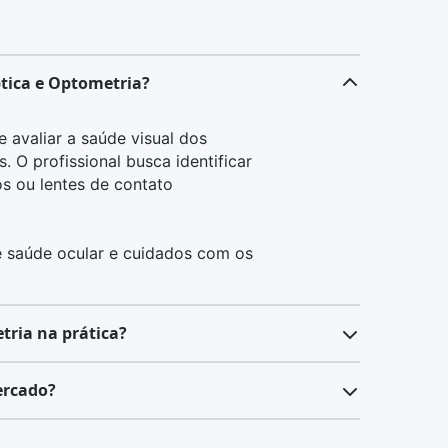
ptica e Optometria?
 avaliar a saúde visual dos
 O profissional busca identificar
s ou lentes de contato
e saúde ocular e cuidados com os
tria na prática?
, a interpretação de prescrições
ercado?
e contato. O técnico trabalha em
a ter conhecimentos atualizados
so em Optometria, além de