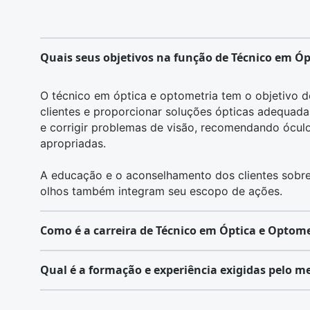
Quais seus objetivos na função de Técnico em Ó
O técnico em óptica e optometria tem o objetivo de
clientes e proporcionar soluções ópticas adequadas.
e corrigir problemas de visão, recomendando óculo
apropriadas.
A educação e o aconselhamento dos clientes sobr
olhos também integram seu escopo de ações.
Como é a carreira de Técnico em Óptica e Optome
A carreira envolve a realização de exames de vista
Qual é a formação e experiência exigidas pelo m
oftalmológicas e a adaptação de óculos e lentes d
estreita colaboração com oftalmologistas e precis
O ingresso na carreira geralmente envolve um cur