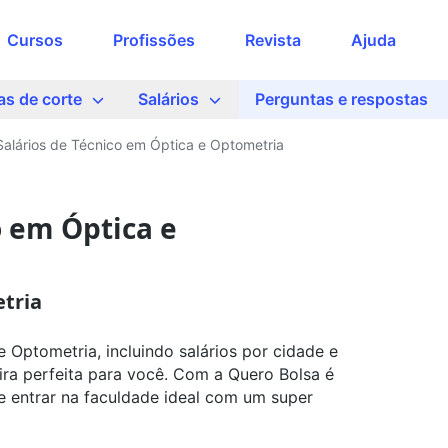
Acesse o conteúdo
Encontre a faculdade ideal
Cursos
Profissões
Revista
Ajuda
completo
para você
Preencha seus dados para liberar o
as de corte
Salários
Perguntas e respostas
acesso
Que tipo de curso quer fazer?
Nome
Salários de Técnico em Óptica e Optometria
Qual curso você quer estudar?
 em Óptica e
E-mail
etria
Em que cidade quer estudar?
Telefone
 Optometria, incluindo salários por cidade e
ira perfeita para você. Com a Quero Bolsa é
Ao continuar, você concorda com nossas
 e entrar na faculdade ideal com um super
políticas de privacidade
Busque sua bolsa
Ver agora