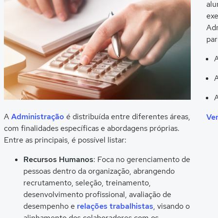
alu
exe
Adm
par
A
A
A
A
Administração
é distribuída entre diferentes áreas,
Ver
com finalidades específicas e abordagens próprias.
Entre as principais, é possível listar:
Recursos Humanos
: Foca no gerenciamento de
pessoas dentro da organização, abrangendo
recrutamento, seleção, treinamento,
desenvolvimento profissional, avaliação de
desempenho e
relações trabalhistas
, visando o
alinhamento dos colaboradores com os