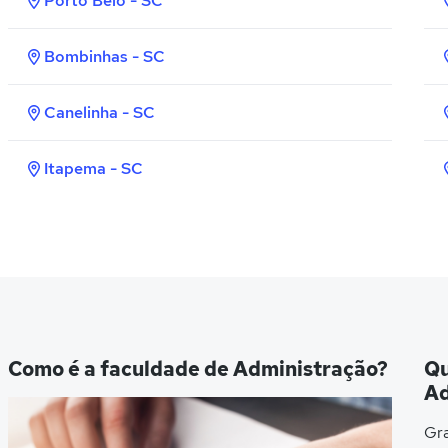
Porto Belo - SC
Bombinhas - SC
Canelinha - SC
Itapema - SC
Como é a faculdade de Administração?
Qu
Ad
Gra