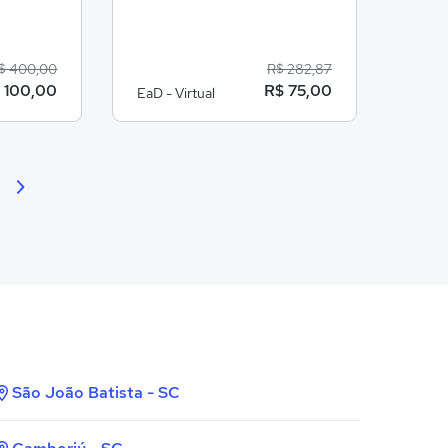
$ 400,00
R$ 282,87
 100,00
R$ 75,00
EaD - Virtual
EaD - 
São João Batista - SC