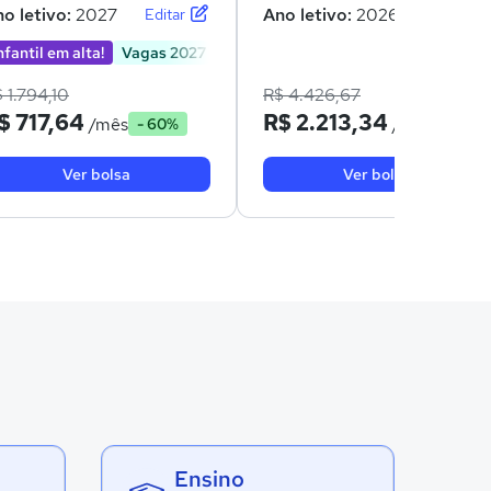
o letivo:
2027
Ano letivo:
2026
Editar
Editar
nfantil em alta!
Vagas 2027
 1.794,10
R$ 4.426,67
$ 717,64
R$ 2.213,34
/mês
/mês
- 60%
- 50%
Ver bolsa
Ver bolsa
Ensino