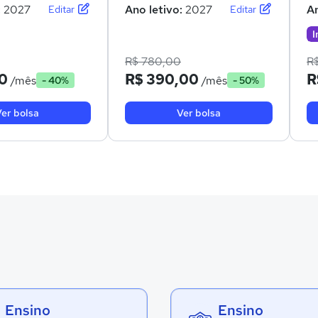
:
2027
Ano letivo:
2027
An
Editar
Editar
I
R$ 780,00
R$
0
R$ 390,00
R
/mês
/mês
- 40%
- 50%
er bolsa
Ver bolsa
Ensino
Ensino