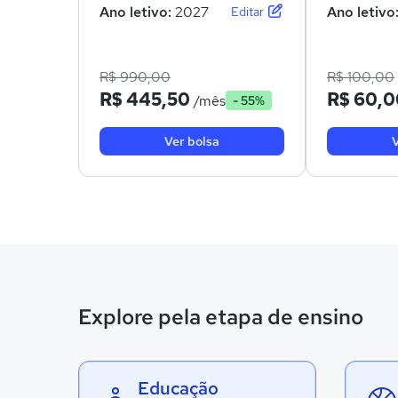
Ano letivo:
2027
Ano letivo
Editar
R$ 990,00
R$ 100,00
R$ 445,50
R$ 60,0
/mês
- 55%
Ver bolsa
V
Explore pela etapa de ensino
Educação