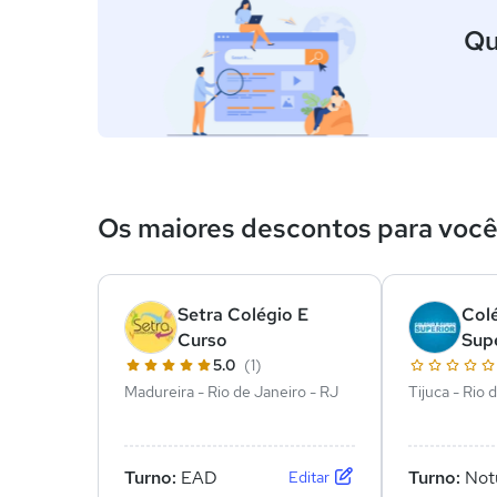
Qu
Os maiores descontos para voc
Setra Colégio E
Col
Curso
Supe
5.0
(1)
Madureira - Rio de Janeiro - RJ
Tijuca - Rio 
Turno:
EAD
Turno:
Not
Editar