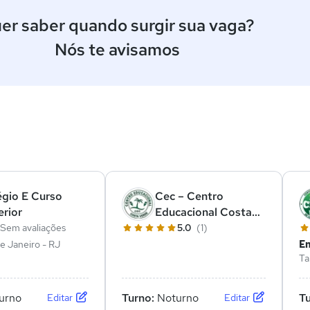
er saber quando surgir sua vaga?
Nós te avisamos
ê
égio E Curso
Cec – Centro
rior
Educacional Costa
Verde
Sem avaliações
5.0
(1)
de Janeiro - RJ
En
Ta
urno
Turno:
Noturno
T
Editar
Editar