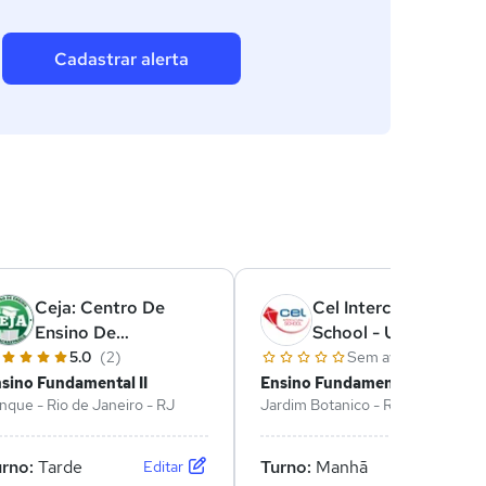
Cadastrar alerta
Ceja: Centro De
Cel Intercultural
Ensino De
School - Unidade
Jacarepaguá
Maria Angélica
5.0
(2)
Sem avaliações
sino Fundamental II
Ensino Fundamental II
nque - Rio de Janeiro - RJ
Jardim Botanico - Rio de Janeiro
- RJ
urno:
Tarde
Turno:
Manhã
Editar
Editar