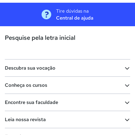
Tire dúvidas na
Central de ajuda
Pesquise pela letra inicial
Descubra sua vocação
Conheça os cursos
Teste vocacional
Lista de profissões
Encontre sua faculdade
Salários na sua região
Lista de cursos
Cursos de graduação
Leia nossa revista
Cursos de pós-graduação
Cursos livres
Lista de faculdades
Faculdades na sua cidade