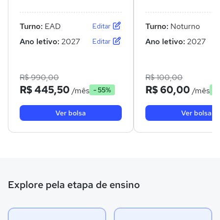
Turno:
EAD
Turno:
Noturno
Editar
Ano letivo:
2027
Ano letivo:
2027
Editar
R$ 990,00
R$ 100,00
R$ 445,50
R$ 60,00
/mês
/mês
- 55%
-
Ver bolsa
Ver bolsa
Explore pela etapa de ensino