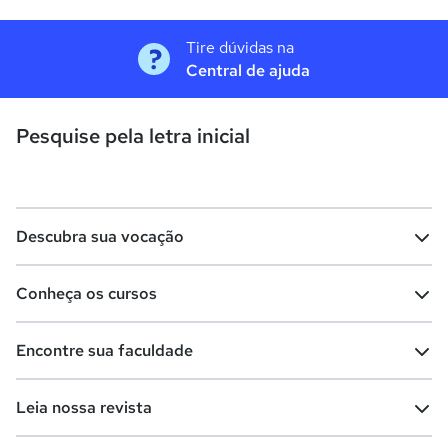
Tire dúvidas na
Central de ajuda
Pesquise pela letra inicial
Descubra sua vocação
Conheça os cursos
Teste vocacional
Lista de profissões
Encontre sua faculdade
Salários na sua região
Lista de cursos
Cursos de graduação
Leia nossa revista
Cursos de pós-graduação
Cursos livres
Lista de faculdades
Faculdades na sua cidade