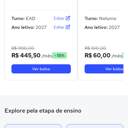
Turno:
EAD
Turno:
Noturno
Editar
Ano letivo:
2027
Ano letivo:
2027
Editar
R$ 990,00
R$ 100,00
R$ 445,50
R$ 60,00
/mês
/mês
- 55%
-
Ver bolsa
Ver bolsa
Explore pela etapa de ensino