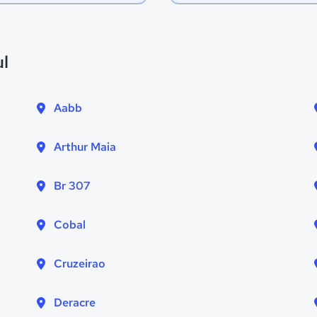
ul
Aabb
Arthur Maia
Br 307
Cobal
Cruzeirao
Deracre