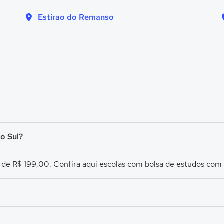
Estirao do Remanso
do Sul?
r de R$ 199,00. Confira aqui escolas com bolsa de estudos co
es avaliadas em
Cruzeiro do Sul
.