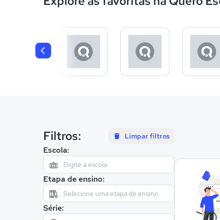
Explore as favoritas na Quero Es
Filtros:
Limpar filtros
Escola:
Etapa de ensino:
Série: