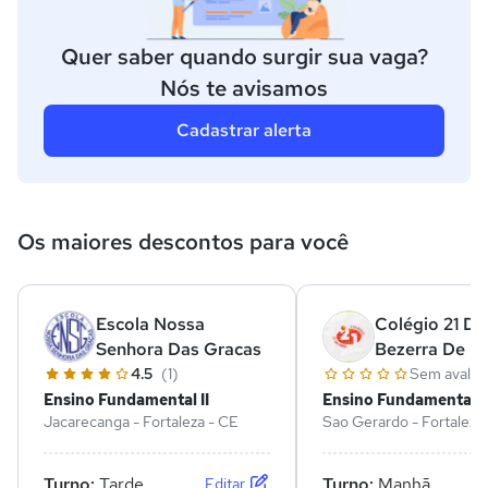
Quer saber quando surgir sua vaga?
Nós te avisamos
Cadastrar alerta
Os maiores descontos para você
Escola Nossa
Colégio 21 De 
Senhora Das Gracas
Bezerra De M
4.5
(1)
Sem avalia
Ensino Fundamental II
Ensino Fundamental II
Jacarecanga - Fortaleza - CE
Sao Gerardo - Fortaleza
Turno:
Tarde
Turno:
Manhã
Editar