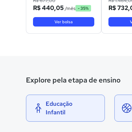
R$ 677,00
R$ 1.464,0
R$ 440,05
R$ 732,
/mês
- 35%
Ver bolsa
V
Explore pela etapa de ensino
Educação
Infantil