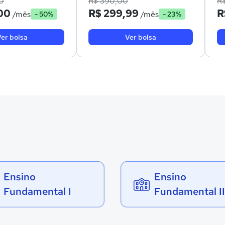
0
R$ 390,00
R
00
R$ 299,99
R
/mês
/mês
- 50%
- 23%
er bolsa
Ver bolsa
Ensino
Ensino
Fundamental I
Fundamental II