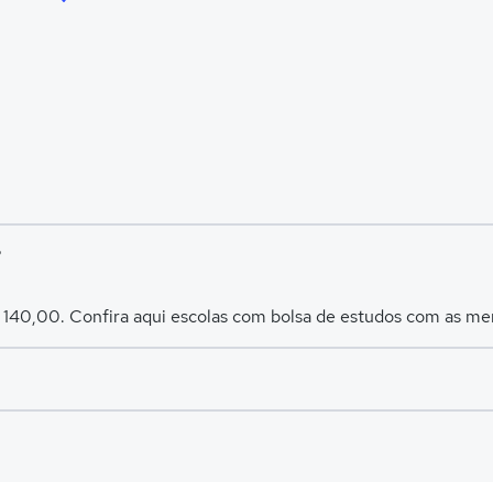
?
$ 140,00. Confira aqui escolas com bolsa de estudos com as m
es avaliadas em
Fortaleza
.