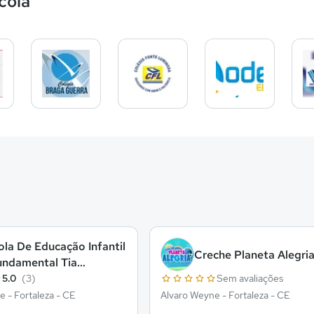
cola
ola De Educação Infantil
Creche Planeta Alegri
undamental Tia
denia
5.0
(3)
Sem avaliações
 - Fortaleza - CE
Alvaro Weyne - Fortaleza - CE