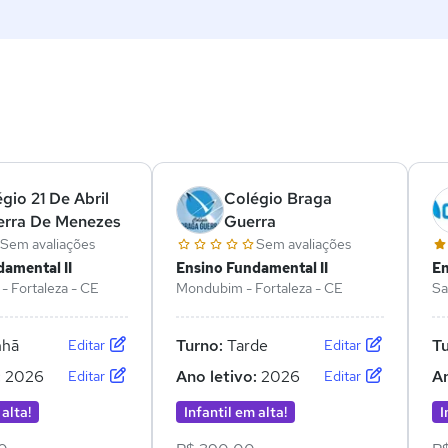
ê
gio 21 De Abril
Colégio Braga
erra De Menezes
Guerra
Sem avaliações
Sem avaliações
amental II
Ensino Fundamental II
En
- Fortaleza - CE
Mondubim - Fortaleza - CE
Sa
hã
Turno:
Tarde
T
Editar
Editar
:
2026
Ano letivo:
2026
An
Editar
Editar
 alta!
Infantil em alta!
I