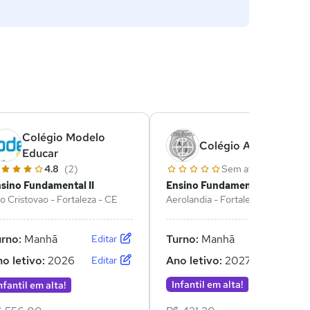
Colégio Modelo
Colégio Araújo Félix
Educar
4.8
(2)
Sem avaliações
sino Fundamental II
Ensino Fundamental II
o Cristovao - Fortaleza - CE
Aerolandia - Fortaleza - CE
urno:
Manhã
Turno:
Manhã
Editar
Editar
o letivo:
2026
Ano letivo:
2027
Editar
Editar
Infantil em alta!
Vagas 2027
nfantil em alta!