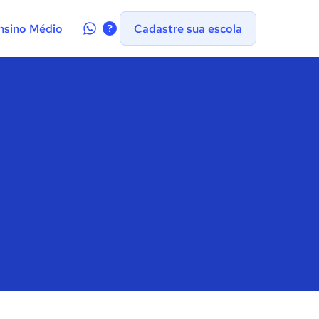
Contate-
nsino Médio
Cadastre sua escola
nos
no
WhatsApp