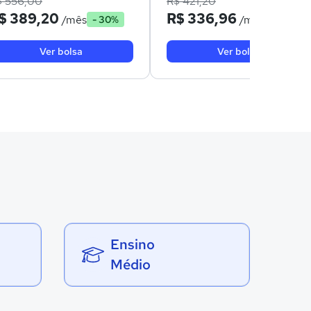
$ 556,00
R$ 421,20
$ 389,20
R$ 336,96
/mês
/mês
- 30%
- 20%
Ver bolsa
Ver bolsa
Ensino
Médio