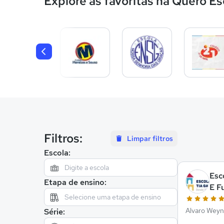
Explore as favoritas na Quero Es
Filtros:
Limpar filtros
Escola:
Esc
Etapa de ensino:
E F
Gar
Alvaro Weyne
Série: