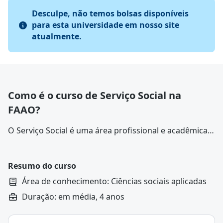
Desculpe, não temos bolsas disponíveis
para esta universidade em nosso site
atualmente.
Como é o curso de Serviço Social na
FAAO?
O Serviço Social é uma área profissional e acadêmica
voltada para a análise, intervenção e transformação
das condições de vida das pessoas, grupos e
comunidades, especialmente aquelas em situação de
Resumo do curso
vulnerabilidade social.
Área de conhecimento: Ciências sociais aplicadas
Duração: em média, 4 anos