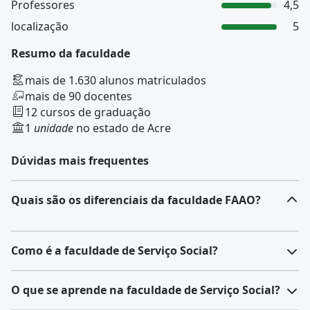
Professores
4,5
localização
5
Resumo da faculdade
mais de 1.630 alunos matriculados
mais de 90 docentes
12 cursos de graduação
1
unidade
no estado de Acre
Dúvidas mais frequentes
Quais são os diferenciais da faculdade FAAO?
Como é a faculdade de Serviço Social?
O
curso de Serviço Social
forma profissionais
O que se aprende na faculdade de Serviço Social?
preparados para compreender e intervir nas questões