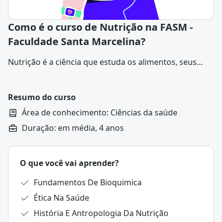
Como é o curso de Nutrição na FASM -
Faculdade Santa Marcelina?
Nutrição é a ciência que estuda os alimentos, seus
nutrientes e como eles influenciam a saúde e o bem-
estar do organismo. Ela envolve o entendimento do
papel de macronutrientes, micronutrientes e da
Resumo do curso
hidratação, além da relação entre dieta, estilo de vida
Área de conhecimento: Ciências da saúde
e prevenção de doenças.
Duração: em média, 4 anos
O que você vai aprender?
Fundamentos De Bioquimica
Ética Na Saúde
História E Antropologia Da Nutrição