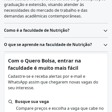
graduação e extensão, visando atender às
necessidades do mercado de trabalho e das
demandas acadêmicas contemporâneas.
Como é a faculdade de Nutrição?
O
curso de Nutrição
é uma graduação voltada para a
O que se aprende na faculdade de Nutrição?
formação de profissionais capazes de analisar,
planejar e orientar a alimentação de indivíduos e
Nutrição é a ciência que estuda os alimentos, seus
Com o Quero Bolsa, entrar na
grupos, considerando saúde, prevenção de doenças e
nutrientes e como eles influenciam a saúde e o bem-
qualidade de vida.
faculdade é muito mais fácil
estar do organismo. Ela envolve o entendimento do
Durante o curso, os estudantes aprendem tanto
papel de macronutrientes, micronutrientes e da
Cadastre-se e receba alertas por e-mail e
conteúdos teóricos quanto práticos, desenvolvendo
hidratação, além da relação entre dieta, estilo de vida
WhatsApp assim que chegarem novas vagas do
habilidades para atuar em diferentes contextos
e prevenção de doenças.
seu interesse.
relacionados à alimentação e nutrição.
Principais aspectos da Nutrição:
Principais características do curso de Nutrição:
Estudo dos nutrientes: compreensão de carboidratos,
Duração: geralmente de 4 a 5 anos, dependendo da
Busque sua vaga
proteínas, gorduras, vitaminas e minerais.
instituição.
Compare preços e escolha a vaga que cabe no
Avaliação nutricional: análise das necessidades