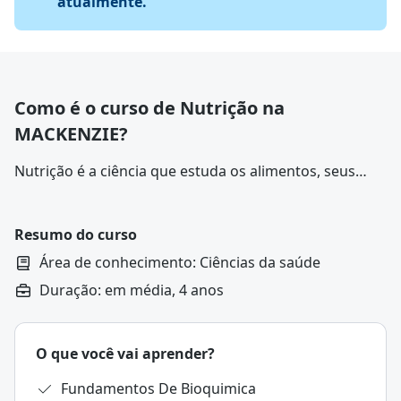
atualmente.
Como é o curso de Nutrição na
MACKENZIE?
Nutrição é a ciência que estuda os alimentos, seus
nutrientes e como eles influenciam a saúde e o bem-
estar do organismo. Ela envolve o entendimento do
papel de macronutrientes, micronutrientes e da
Resumo do curso
hidratação, além da relação entre dieta, estilo de vida
Área de conhecimento: Ciências da saúde
e prevenção de doenças.
Duração: em média, 4 anos
O que você vai aprender?
Fundamentos De Bioquimica