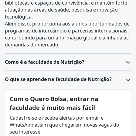
bibliotecas e espaços de convivência, e mantém forte
atuação nas áreas de saúde, pesquisa e inovação
tecnológica.
Além disso, proporciona aos alunos oportunidades de
programas de intercâmbio e parcerias internacionais,
contribuindo para uma formação global e alinhada às
demandas do mercado.
Como é a faculdade de Nutrição?
O
curso de Nutrição
é uma graduação voltada para a
O que se aprende na faculdade de Nutrição?
formação de profissionais capazes de analisar,
planejar e orientar a alimentação de indivíduos e
Nutrição é a ciência que estuda os alimentos, seus
Com o Quero Bolsa, entrar na
grupos, considerando saúde, prevenção de doenças e
nutrientes e como eles influenciam a saúde e o bem-
qualidade de vida.
faculdade é muito mais fácil
estar do organismo. Ela envolve o entendimento do
Durante o curso, os estudantes aprendem tanto
papel de macronutrientes, micronutrientes e da
Cadastre-se e receba alertas por e-mail e
conteúdos teóricos quanto práticos, desenvolvendo
hidratação, além da relação entre dieta, estilo de vida
WhatsApp assim que chegarem novas vagas do
habilidades para atuar em diferentes contextos
e prevenção de doenças.
seu interesse.
relacionados à alimentação e nutrição.