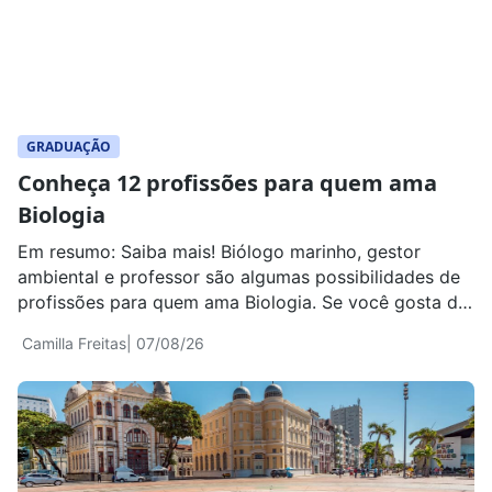
GRADUAÇÃO
Conheça 12 profissões para quem ama
Biologia
Em resumo: Saiba mais! Biólogo marinho, gestor
ambiental e professor são algumas possibilidades de
profissões para quem ama Biologia. Se você gosta de
estudar seres vivos, entender como os organismos
Camilla Freitas
| 07/08/26
funcionam, investigar doenças, observar animais e
plantas ou descobrir soluções para problemas
ambientais, existe mais de um caminho profissional
para transformar esse interesse em trabalho. […]