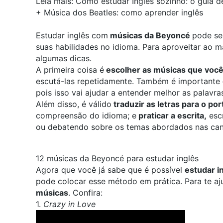
Leia mais:
Como estudar Inglês sozinho: o guia de
+
Música dos Beatles: como aprender inglês
Estudar inglês com
músicas da Beyoncé
pode se
suas habilidades no idioma. Para aproveitar ao 
algumas dicas.
A primeira coisa é
escolher as músicas que você
escutá-las repetidamente. Também é importante
pois isso vai ajudar a entender melhor as palavra
Além disso, é válido
traduzir as letras para o po
compreensão do idioma; e
praticar a escrita,
esc
ou debatendo sobre os temas abordados nas ca
12 músicas da Beyoncé para estudar inglês
Agora que você já sabe que é possível
estudar i
pode colocar esse método em prática. Para te aj
músicas
. Confira:
1.
Crazy in Love