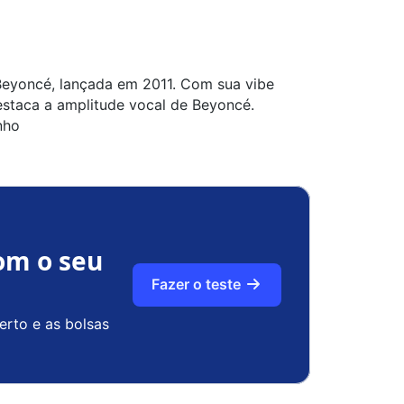
Beyoncé, lançada em 2011. Com sua vibe
destaca a amplitude vocal de Beyoncé.
nho
om o seu
Fazer o teste
erto e as bolsas