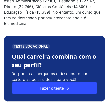
estão
Administração
(27.101),
Pedagogia
(22.947),
Direito
(22.746),
Ciências Contábeis
(14.800) e
Educação Física
(13.639). No entanto, um curso que
tem se destacado por seu crescente apelo é
Biomedicina.
TESTE VOCACIONAL
Qual carreira combina com o
seu perfil?
Responda as perguntas e descubra o curso
certo e as bolsas ideais para você!
Fazer o teste