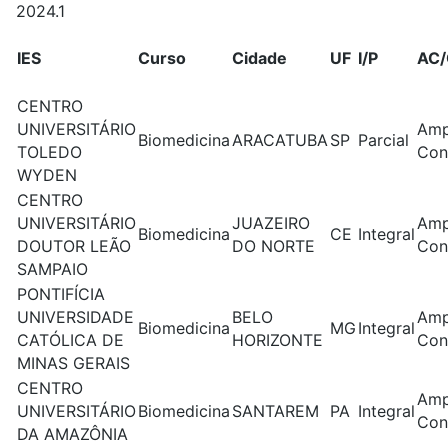
2024.1
IES
Curso
Cidade
UF
I/P
AC/
CENTRO
UNIVERSITÁRIO
Amp
Biomedicina
ARACATUBA
SP
Parcial
TOLEDO
Con
WYDEN
CENTRO
UNIVERSITÁRIO
JUAZEIRO
Amp
Biomedicina
CE
Integral
DOUTOR LEÃO
DO NORTE
Con
SAMPAIO
PONTIFÍCIA
UNIVERSIDADE
BELO
Amp
Biomedicina
MG
Integral
CATÓLICA DE
HORIZONTE
Con
MINAS GERAIS
CENTRO
Amp
UNIVERSITÁRIO
Biomedicina
SANTAREM
PA
Integral
Con
DA AMAZÔNIA