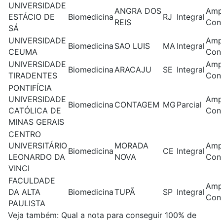
UNIVERSIDADE
ANGRA DOS
Amp
ESTÁCIO DE
Biomedicina
RJ
Integral
REIS
Con
SÁ
UNIVERSIDADE
Amp
Biomedicina
SAO LUIS
MA
Integral
CEUMA
Con
UNIVERSIDADE
Amp
Biomedicina
ARACAJU
SE
Integral
TIRADENTES
Con
PONTIFÍCIA
UNIVERSIDADE
Amp
Biomedicina
CONTAGEM
MG
Parcial
CATÓLICA DE
Con
MINAS GERAIS
CENTRO
UNIVERSITÁRIO
MORADA
Amp
Biomedicina
CE
Integral
LEONARDO DA
NOVA
Con
VINCI
FACULDADE
Amp
DA ALTA
Biomedicina
TUPÃ
SP
Integral
Con
PAULISTA
Veja também:
Qual a nota para conseguir 100% de