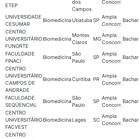
dos
Concorr.
ETEP
Campos
UNIVERSIDADE
Ampla
Biomedicina
Ubatuba
SP
Bachar
CESUMAR
Concorr.
CENTRO
Montes
Ampla
UNIVERSITÁRIO
Biomedicina
MG
Bachar
Claros
Concorr.
FUNORTE
FACULDADE
São
Ampla
Biomedicina
SP
Bachar
FINACI
Paulo
Concorr.
CENTRO
UNIVERSITÁRIO
Ampla
Biomedicina
Curitiba
PR
Bachar
CAMPOS DE
Concorr.
ANDRADE
FACULDADE
São
Ampla
Biomedicina
SP
Bachar
SEQÜENCIAL
Paulo
Concorr.
CENTRO
Ampla
UNIVERSITÁRIO
Biomedicina
Lages
SC
Bachar
Concorr.
FACVEST
CENTRO