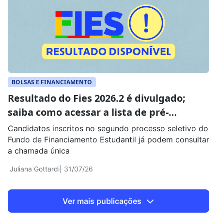
BOLSAS E FINANCIAMENTO
Resultado do Fies 2026.2 é divulgado;
saiba como acessar a lista de pré-
selecionados
Candidatos inscritos no segundo processo seletivo do
Fundo de Financiamento Estudantil já podem consultar
a chamada única
Juliana Gottardi
| 31/07/26
Ver mais publicações