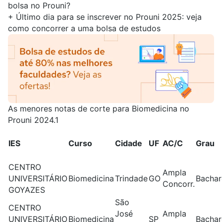
bolsa no Prouni?
+
Último dia para se inscrever no Prouni 2025: veja
como concorrer a uma bolsa de estudos
As menores notas de corte para Biomedicina no
Prouni 2024.1
IES
Curso
Cidade
UF
AC/C
Grau
CENTRO
Ampla
UNIVERSITÁRIO
Biomedicina
Trindade
GO
Bachar
Concorr.
GOYAZES
São
CENTRO
José
Ampla
UNIVERSITÁRIO
Biomedicina
SP
Bachar