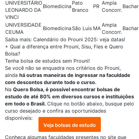
UNIVERSITÁRIO
Pato
Ampla
Biomedicina
PR
Bachar
LEONARDO DA
Branco
Concorr.
VINCI
UNIVERSIDADE
Ampla
Biomedicina
São Luis
MA
Bachar
CEUMA
Concorr.
Saiba mais:
Calendário do Prouni 2025: veja datas!
+
Qual a diferença entre Prouni, Sisu, Fies e Quero
Bolsa?
Tenha bolsa de estudos sem Prouni!
Se você não se enquadra nos critérios do Prouni,
ainda
há outras maneiras de ingressar na faculdade
com descontos durante todo o curso.
Na
Quero Bolsa
, é possível encontrar bolsas de
estudo de até 80% em diversos cursos e instituições
em todo o Brasil.
Clique no botão abaixo, busque pelo
curso desejado e confira as oportunidades
disponíveis:
Veja bolsas de estudo
Conheça algumas faculdades presentes no site que