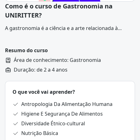
Como é o curso de Gastronomia na
UNIRITTER?
A gastronomia é a ciência e a arte relacionada à
alimentação, que envolve desde o estudo dos
ingredientes e técnicas culinárias até a criação de
pratos que proporcionam experiências sensoriais
Resumo do curso
únicas.
Área de conhecimento: Gastronomia
Duração: de 2 a 4 anos
O que você vai aprender?
Antropologia Da Alimentação Humana
Higiene E Segurança De Alimentos
Diversidade Étnico-cultural
Nutrição Básica