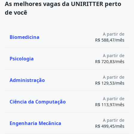
As melhores vagas da UNIRITTER perto
O bacharelado em Gastronomia é uma formação
de você
superior com
duração média de quatro anos
.
O curso combina
aulas práticas de cozinha com uma
base teórica sólida
, garantindo que o futuro
profissional
não apenas aplique a culinária, mas
A partir de
Biomedicina
R$ 588,47/mês
também a promova como um fenômeno cultural
,
social e econômico.
Durante a graduação, o aluno estuda técnicas
A partir de
Psicologia
gastronômicas nacionais e internacionais, confeitaria,
R$ 720,83/mês
panificação, enologia, nutrição, microbiologia dos
alimentos e segurança alimentar.
A partir de
Administração
Além disso, há disciplinas voltadas para
gestão de
R$ 129,53/mês
negócios gastronômicos
, controle de qualidade,
sustentabilidade,
antropologia da alimentação
,
A partir de
Ciência da Computação
comunicação e até
marketing
aplicado à área.
R$ 113,97/mês
Quais são as melhores faculdades de Gastronomia do
Brasil?
A partir de
Engenharia Mecânica
Confira as melhores faculdades de Gastronomia do
R$ 499,45/mês
Brasil, segundo o Guia da Faculdade 2024, uma