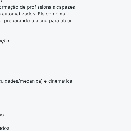
ormação de profissionais capazes
as automatizados. Ele combina
o
, preparando o aluno para atuar
ação
culdades/mecanica) e cinemática
ão
ados