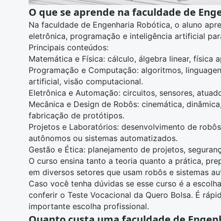
O que se aprende na faculdade de Eng
Na
faculdade de Engenharia Robótica
, o aluno ap
eletrônica, programação e inteligência artificial par
Principais conteúdos:
Matemática e Física: cálculo, álgebra linear, física 
Programação e Computação: algoritmos, linguagens
artificial, visão computacional.
Eletrônica e Automação: circuitos, sensores, atuado
Mecânica e Design de Robôs: cinemática, dinâmica, 
fabricação de protótipos.
Projetos e Laboratórios: desenvolvimento de robôs i
autônomos ou sistemas automatizados.
Gestão e Ética: planejamento de projetos, seguranç
O curso ensina tanto a teoria quanto a prática, pr
em diversos setores que usam robôs e sistemas au
Caso você tenha dúvidas se esse curso é a escolha
conferir o
Teste Vocacional da Quero Bolsa
. É rápi
importante escolha profissional.
Quanto custa uma faculdade de Engenh