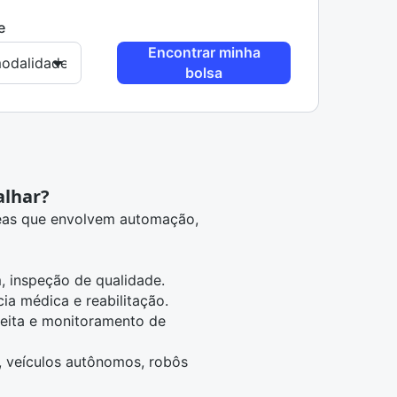
e
Encontrar minha
bolsa
alhar?
eas que envolvem automação,
, inspeção de qualidade.
ia médica e reabilitação.
heita e monitoramento de
, veículos autônomos, robôs