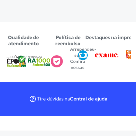
Qualidade de
Política de
Destaques na impren
atendimento
reembolso
Arrependeu-
se?
Confira
nossas
regras
Tire dúvidas na
Central de ajuda