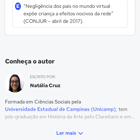
E
“Negligência dos pais no mundo virtual
expõe criança a efeitos nocivos da rede”
(CONJUR – abril de 2017).
Conheça o autor
ESCRITO POR:
Natália Cruz
Formada em Ciências Sociais pela
Universidade Estadual de Campinas (Unicamp)
, tem
pós-graduação em História da Arte pelo Claretiano e em
História e Cultura afro-brasileira. Atualmente, é
professora de História do COC Paulínia.
Ler mais