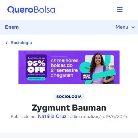
1) Introdução
2) O que é o conceito de Modernidade Sólida?
3) O que é o conceito de Modernidade Líquida?
Enem
Menu
4) Qual a teoria de Zygmunt Bauman?
5) Exercícios
Sociologia
SOCIOLOGIA
Zygmunt Bauman
Natália Cruz
Publicado por
| Última atualização: 19/6/2025