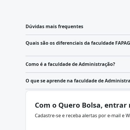
Dúvidas mais frequentes
Quais são os diferenciais da faculdade FAPA
Como é a faculdade de Administração?
A
Administração
é distribuída entre diferentes 
O que se aprende na faculdade de Administr
específicas e abordagens próprias. Entre as princ
Recursos Humanos
: Foca no gerenciamento d
Administração é a área que controla recursos
organização, abrangendo recrutamento, seleçã
humanos em empresas, adotando estratégias
Com o Quero Bolsa, entrar 
desenvolvimento profissional, avaliação de d
metas organizacionais.
Suas práticas envolvem
trabalhistas
, visando o alinhamento dos colabo
Cadastre-se e receba alertas por e-mail e
otimização de desempenho e planejamento téc
da empresa.
Em resumo:
Gestão Financeira
: Envolve o
planejamento fin