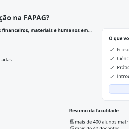
ação na FAPAG?
s financeiros, materiais e humanos em
ce das metas organizacionais.
Suas
O que vo
ão de desempenho e planejamento técnico.
Filos
Ciênc
icadas
Práti
Intro
Resumo da faculdade
mais de 400 alunos matr
mais de 40 docentes