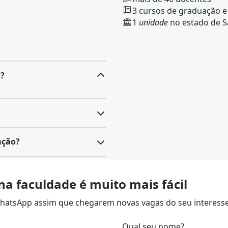
3 cursos de graduação e
1
unidade
no estado de S
G?
áreas, com finalidades
ação?
ipais, é possível listar:
e pessoas dentro da
 financeiros, materiais e
o, treinamento,
 para o alcance das
na faculdade é muito mais fácil
esempenho e
relações
 análise de custos,
radores com os objetivos
 WhatsApp assim que chegarem novas vagas do seu interesse
nico.
anceiro
, a gestão de ativos
Qual seu nome?