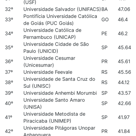
(USF)
32º
Universidade Salvador (UNIFACS)
BA
47.06
Pontifícia Universidade Católica
33º
GO
46.4
de Goiás (PUC Goiás)
Universidade Católica de
34º
PE
46.2
Pernambuco (UNICAP)
Universidade Cidade de São
35º
SP
45.64
Paulo (UNICID)
Universidade Cesumar
36º
PR
45.61
(Unicesumar)
37º
Universidade Feevale
RS
45.56
Universidade de Santa Cruz do
38º
RS
44.12
Sul (UNISC)
39º
Universidade Anhembi Morumbi
SP
43.57
Universidade Santo Amaro
40º
SP
42.66
(UNISA)
Universidade Metodista de
41º
SP
41.97
Piracicaba (UNIMEP)
Universidade Pitágoras Unopar
42º
PR
41.84
Anhanguera