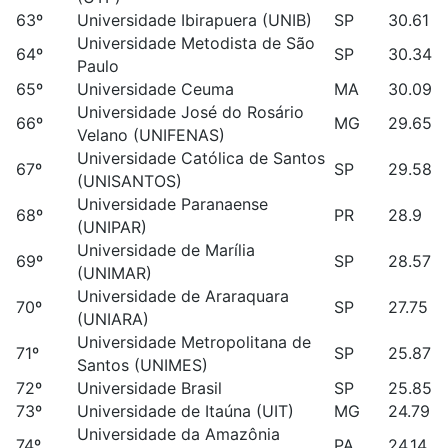
63º
Universidade Ibirapuera (UNIB)
SP
30.61
Universidade Metodista de São
64º
SP
30.34
Paulo
65º
Universidade Ceuma
MA
30.09
Universidade José do Rosário
66º
MG
29.65
Velano (UNIFENAS)
Universidade Católica de Santos
67º
SP
29.58
(UNISANTOS)
Universidade Paranaense
68º
PR
28.9
(UNIPAR)
Universidade de Marília
69º
SP
28.57
(UNIMAR)
Universidade de Araraquara
70º
SP
27.75
(UNIARA)
Universidade Metropolitana de
71º
SP
25.87
Santos (UNIMES)
72º
Universidade Brasil
SP
25.85
73º
Universidade de Itaúna (UIT)
MG
24.79
Universidade da Amazônia
74º
PA
24.14