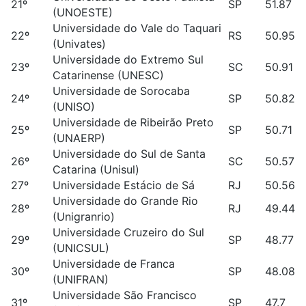
21º
SP
51.87
(UNOESTE)
Universidade do Vale do Taquari
22º
RS
50.95
(Univates)
Universidade do Extremo Sul
23º
SC
50.91
Catarinense (UNESC)
Universidade de Sorocaba
24º
SP
50.82
(UNISO)
Universidade de Ribeirão Preto
25º
SP
50.71
(UNAERP)
Universidade do Sul de Santa
26º
SC
50.57
Catarina (Unisul)
27º
Universidade Estácio de Sá
RJ
50.56
Universidade do Grande Rio
28º
RJ
49.44
(Unigranrio)
Universidade Cruzeiro do Sul
29º
SP
48.77
(UNICSUL)
Universidade de Franca
30º
SP
48.08
(UNIFRAN)
Universidade São Francisco
31º
SP
47.7