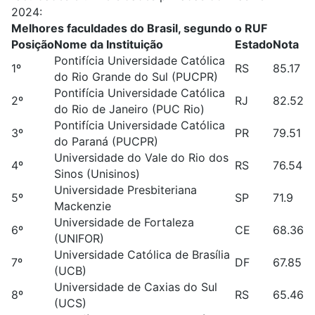
2024:
Melhores faculdades do Brasil, segundo o RUF
Posição
Nome da Instituição
Estado
Nota
Pontifícia Universidade Católica
1º
RS
85.17
do Rio Grande do Sul (PUCPR)
Pontifícia Universidade Católica
2º
RJ
82.52
do Rio de Janeiro (PUC Rio)
Pontifícia Universidade Católica
3º
PR
79.51
do Paraná (PUCPR)
Universidade do Vale do Rio dos
4º
RS
76.54
Sinos (Unisinos)
Universidade Presbiteriana
5º
SP
71.9
Mackenzie
Universidade de Fortaleza
6º
CE
68.36
(UNIFOR)
Universidade Católica de Brasília
7º
DF
67.85
(UCB)
Universidade de Caxias do Sul
8º
RS
65.46
(UCS)