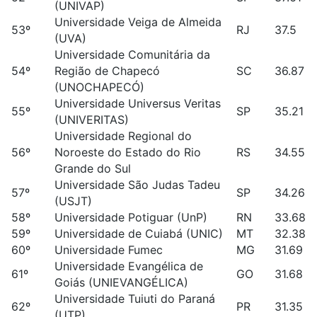
(UNIVAP)
Universidade Veiga de Almeida
53º
RJ
37.5
(UVA)
Universidade Comunitária da
54º
Região de Chapecó
SC
36.87
(UNOCHAPECÓ)
Universidade Universus Veritas
55º
SP
35.21
(UNIVERITAS)
Universidade Regional do
56º
Noroeste do Estado do Rio
RS
34.55
Grande do Sul
Universidade São Judas Tadeu
57º
SP
34.26
(USJT)
58º
Universidade Potiguar (UnP)
RN
33.68
59º
Universidade de Cuiabá (UNIC)
MT
32.38
60º
Universidade Fumec
MG
31.69
Universidade Evangélica de
61º
GO
31.68
Goiás (UNIEVANGÉLICA)
Universidade Tuiuti do Paraná
62º
PR
31.35
(UTP)