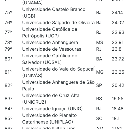
(UNAMA)
Universidade Castelo Branco
75º
RJ
24.14
(UCB)
76º
Universidade Salgado de Oliveira
RJ
24.02
Universidade Católica de
77º
RJ
23.93
Petrópolis (UCP)
78º
Universidade Anhanguera
MS
23.91
79º
Universidade de Vassouras
RJ
23.8
Universidade Católica do
80º
BA
23.72
Salvador (UCSAL)
Universidade do Vale do SapucaÍ
81º
MG
23.25
(UNIVÁS)
Universidade Anhanguera de São
82º
SP
20.42
Paulo
Universidade de Cruz Alta
83º
RS
19.55
(UNICRUZ)
84º
Universidade Iguaçu (UNIG)
RJ
18.48
Universidade do Planalto
85º
SC
18.1
Catarinense (UNIPLAC)
86º
Universidade Nilton Lins
AM
17.81