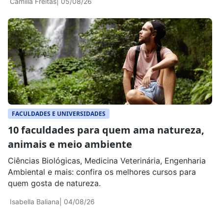
Camilla Freitas
| 05/08/26
duração do curso, como é a formação e quais
caminhos profissionais podem surgir ajuda a tomar
uma decisão mais consciente. Encontre bolsas de
estudo de até […]
FACULDADES E UNIVERSIDADES
10 faculdades para quem ama natureza,
animais e meio ambiente
Ciências Biológicas, Medicina Veterinária, Engenharia
Ambiental e mais: confira os melhores cursos para
quem gosta de natureza.
Isabella Baliana
| 04/08/26