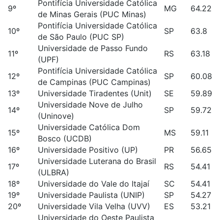
Pontifícia Universidade Católica
9º
MG
64.22
de Minas Gerais (PUC Minas)
Pontifícia Universidade Católica
10º
SP
63.8
de São Paulo (PUC SP)
Universidade de Passo Fundo
11º
RS
63.18
(UPF)
Pontifícia Universidade Católica
12º
SP
60.08
de Campinas (PUC Campinas)
13º
Universidade Tiradentes (Unit)
SE
59.89
Universidade Nove de Julho
14º
SP
59.72
(Uninove)
Universidade Católica Dom
15º
MS
59.11
Bosco (UCDB)
16º
Universidade Positivo (UP)
PR
56.65
Universidade Luterana do Brasil
17º
RS
54.41
(ULBRA)
18º
Universidade do Vale do Itajaí
SC
54.41
19º
Universidade Paulista (UNIP)
SP
54.27
20º
Universidade Vila Velha (UVV)
ES
53.21
Universidade do Oeste Paulista