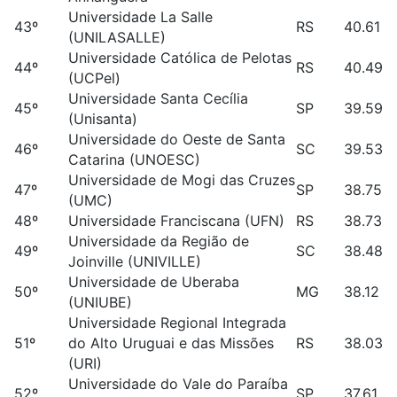
Universidade La Salle
43º
RS
40.61
(UNILASALLE)
Universidade Católica de Pelotas
44º
RS
40.49
(UCPel)
Universidade Santa Cecília
45º
SP
39.59
(Unisanta)
Universidade do Oeste de Santa
46º
SC
39.53
Catarina (UNOESC)
Universidade de Mogi das Cruzes
47º
SP
38.75
(UMC)
48º
Universidade Franciscana (UFN)
RS
38.73
Universidade da Região de
49º
SC
38.48
Joinville (UNIVILLE)
Universidade de Uberaba
50º
MG
38.12
(UNIUBE)
Universidade Regional Integrada
51º
do Alto Uruguai e das Missões
RS
38.03
(URI)
Universidade do Vale do Paraíba
52º
SP
37.61