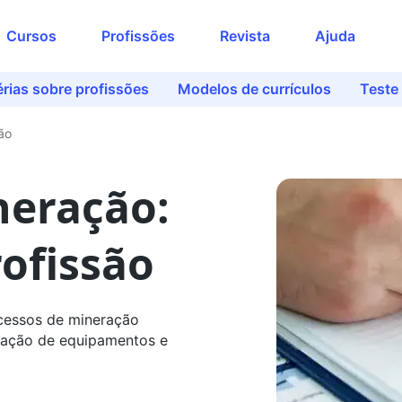
Acesse o conteúdo
Cursos
Profissões
Revista
Ajuda
completo
Preencha seus dados para liberar o
rias sobre profissões
Modelos de currículos
Teste
acesso
Nome
ão
neração:
E-mail
rofissão
Telefone
ocessos de mineração
eração de equipamentos e
Ao continuar, você concorda com nossas
políticas de privacidade
Ver agora