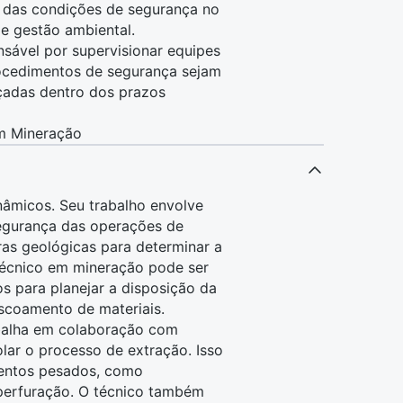
 das condições de
segurança
no
de
gestão ambiental
.
ável por supervisionar equipes
rocedimentos de
segurança
sejam
çadas dentro dos prazos
em Mineração
âmicos. Seu trabalho envolve
egurança
das operações de
as geológicas
para determinar a
 técnico em mineração pode ser
s para planejar a disposição da
scoamento de materiais.
abalha em colaboração com
lar o processo de extração. Isso
mentos pesados, como
perfuração. O técnico também