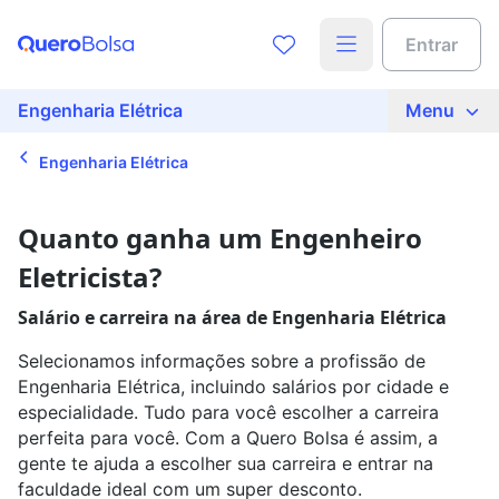
Acesse o conteúdo completo
Encontre a faculdade ideal para
Entrar
você
Preencha seus dados para liberar o acesso
Nome
Engenharia Elétrica
Menu
Que tipo de curso quer fazer?
Engenharia Elétrica
E-mail
Qual curso você quer estudar?
Quanto ganha um Engenheiro
Eletricista?
Telefone
Em que cidade quer estudar?
Salário e carreira na área de Engenharia Elétrica
Selecionamos informações sobre a profissão de
Ao continuar, você concorda com nossas
políticas de
Engenharia Elétrica, incluindo salários por cidade e
privacidade
especialidade. Tudo para você escolher a carreira
Busque sua bolsa
Ver agora
perfeita para você. Com a Quero Bolsa é assim, a
gente te ajuda a escolher sua carreira e entrar na
faculdade ideal com um super desconto.