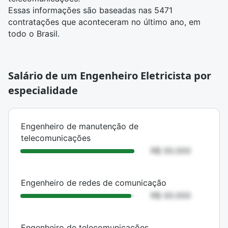
Essas informações são baseadas nas 5471
contratações que aconteceram no último ano, em
todo o Brasil.
Salário de um Engenheiro Eletricista por
especialidade
ESPECIALIDADE
SALÁRIO MÉDIO
Engenheiro de manutenção de
telecomunicações
R$ 00.000
Engenheiro de redes de comunicação
R$ 00.000
Engenheiro de telecomunicações