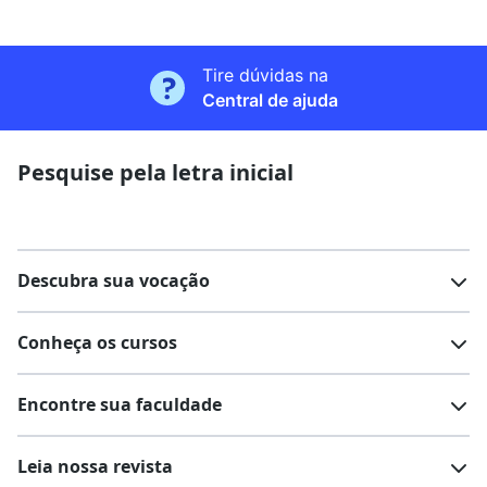
Tire dúvidas na
Central de ajuda
Pesquise pela letra inicial
Descubra sua vocação
Conheça os cursos
Teste vocacional
Lista de profissões
Encontre sua faculdade
Salários na sua região
Lista de cursos
Cursos de graduação
Leia nossa revista
Cursos de pós-graduação
Cursos livres