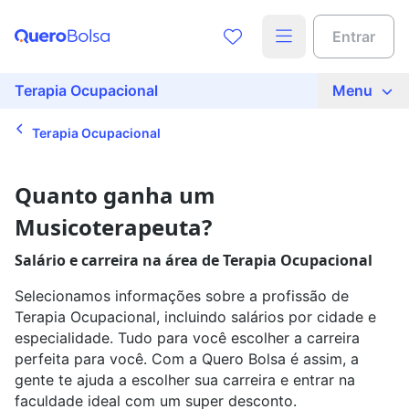
Acesse o conteúdo completo
Encontre a faculdade ideal para
Entrar
você
Preencha seus dados para liberar o acesso
Nome
Terapia Ocupacional
Menu
Que tipo de curso quer fazer?
Terapia Ocupacional
E-mail
Qual curso você quer estudar?
Quanto ganha um
Musicoterapeuta?
Telefone
Em que cidade quer estudar?
Salário e carreira na área de Terapia Ocupacional
Selecionamos informações sobre a profissão de
Ao continuar, você concorda com nossas
políticas de
Terapia Ocupacional, incluindo salários por cidade e
privacidade
especialidade. Tudo para você escolher a carreira
Busque sua bolsa
Ver agora
perfeita para você. Com a Quero Bolsa é assim, a
gente te ajuda a escolher sua carreira e entrar na
faculdade ideal com um super desconto.