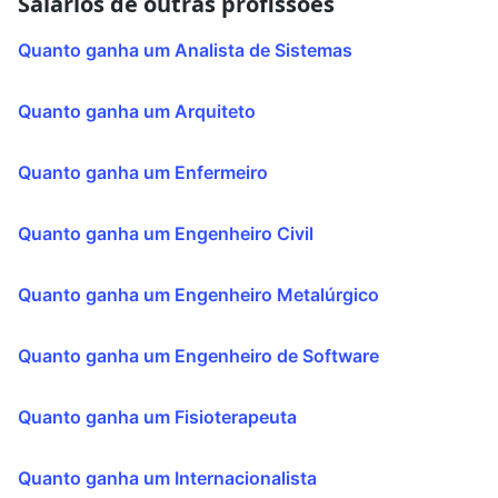
Salários de outras profissões
sobreviventes de trauma.
progresso dos clientes e ajustar os planos de
tratamento conforme necessário.
Quanto ganha um Analista de Sistemas
Além do trabalho clínico direto, muitos
Quanto ganha um Arquiteto
musicoterapeutas estão envolvidos em atividades de
pesquisa, educação continuada, supervisão clínica e
Quanto ganha um Enfermeiro
advocacia para promover a profissão e expandir o
acesso aos serviços de musicoterapia. Em resumo, a
carreira de musicoterapeuta é gratificante e
Quanto ganha um Engenheiro Civil
diversificada, oferecendo oportunidades para
impactar positivamente a vida das pessoas através da
Quanto ganha um Engenheiro Metalúrgico
música e da terapia.
Quanto ganha um Engenheiro de Software
Quanto ganha um Fisioterapeuta
Quanto ganha um Internacionalista