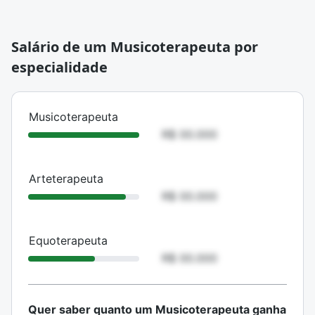
Salário de um Musicoterapeuta por
especialidade
ESPECIALIDADE
SALÁRIO MÉDIO
Musicoterapeuta
R$ 00.000
Arteterapeuta
R$ 00.000
Equoterapeuta
R$ 00.000
Quer saber quanto um Musicoterapeuta ganha