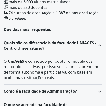
mais de 6.000 alunos matriculados
mais de 280 docentes
74 cursos de graduação e 1.387 de pós-graduação
5
unidades
Dúvidas mais frequentes
Quais são os diferenciais da faculdade UNIAGES -
Centro Universitário?
O
UniAGES
é conhecido por adotar o modelo das
metodologias ativas, por isso seus alunos aprendem
de forma autônoma e participativa, com base em
problemas e situações reais.
Como é a faculdade de Administração?
A
Administração
é distribuída entre diferentes áreas,
O que se aprende na faculdade de