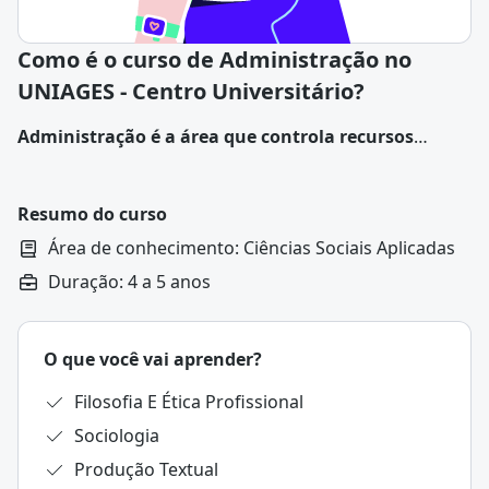
Como é o curso de Administração no
UNIAGES - Centro Universitário?
Administração é a área que controla recursos
financeiros, materiais e humanos em empresas,
adotando estratégias para o alcance das metas
organizacionais.
Suas práticas envolvem análise de
Resumo do curso
custos, otimização de desempenho e planejamento
Área de conhecimento: Ciências Sociais Aplicadas
técnico.
Duração: 4 a 5 anos
O que você vai aprender?
Filosofia E Ética Profissional
Sociologia
Produção Textual