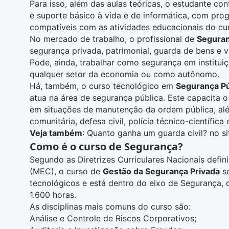
Para isso, além das aulas teóricas, o estudante co
e suporte básico à vida e de informática, com pr
compatíveis com as atividades educacionais do cu
No mercado de trabalho, o profissional de
Segura
segurança privada, patrimonial, guarda de bens e v
Pode, ainda, trabalhar como segurança em instituiç
qualquer setor da economia ou como autônomo.
Há, também, o curso tecnológico em
Segurança Pú
atua na área de segurança pública. Este capacita o p
em situações de manutenção da ordem pública, al
comunitária, defesa civil, polícia técnico-científica 
Veja também
:
Quanto ganha um guarda civil?
no si
Como é o curso de Segurança?
Segundo as Diretrizes Curriculares Nacionais defin
(MEC), o curso de
Gestão da Segurança Privada
se
tecnológicos e está dentro do eixo de Segurança,
1.600 horas.
As disciplinas mais comuns do curso são:
Análise e Controle de Riscos Corporativos;