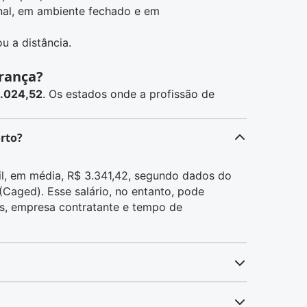
nal, em ambiente fechado e em
u a distância.
rança?
2.024,52
.
Os estados onde a profissão de
rto?
l, em média, R$ 3.341,42, segundo dados do
aged). Esse salário, no entanto, pode
s, empresa contratante e tempo de
 R$ 3.180,68, segundo dados do Cadastro