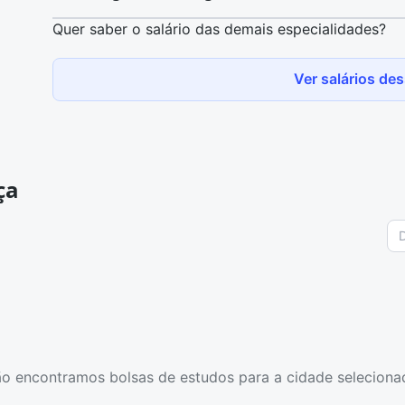
Geral de Empregados e Desempregados (Caged). Es
Quer saber o salário das demais especialidades?
variações dependendo da região do país, empresa 
O Vigia florestal ganha no Brasil, em média, R$ 2.
Empregados e Desempregados (Caged). Esse salári
Ver salários de
dependendo da região do país, empresa contratant
ça
o encontramos bolsas de estudos para a cidade seleciona