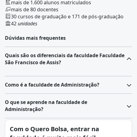
mais de 1.600 alunos matriculados
mais de 80 docentes
30 cursos de graduação e 171 de pós-graduação
42
unidades
Dúvidas mais frequentes
Quais são os diferenciais da faculdade Faculdade
São Francisco de Assis?
Como é a faculdade de Administração?
A
Administração
é distribuída entre diferentes áreas,
O que se aprende na faculdade de
com finalidades específicas e abordagens próprias.
Administração?
Entre as principais, é possível listar:
Recursos Humanos
: Foca no gerenciamento de
Administração é a área que controla recursos
Com o Quero Bolsa, entrar na
pessoas dentro da organização, abrangendo
financeiros, materiais e humanos em empresas,
recrutamento, seleção, treinamento, desenvolvimento