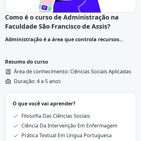
Como é o curso de Administração na
Faculdade São Francisco de Assis?
Administração é a área que controla recursos
financeiros, materiais e humanos em empresas,
adotando estratégias para o alcance das metas
organizacionais.
Suas práticas envolvem análise de
Resumo do curso
custos, otimização de desempenho e planejamento
Área de conhecimento: Ciências Sociais Aplicadas
técnico.
Duração: 4 a 5 anos
O que você vai aprender?
Filosofia Das Ciências Sociais
Ciência Da Intervenção Em Enfermagem
Prática Textual Em Língua Portuguesa