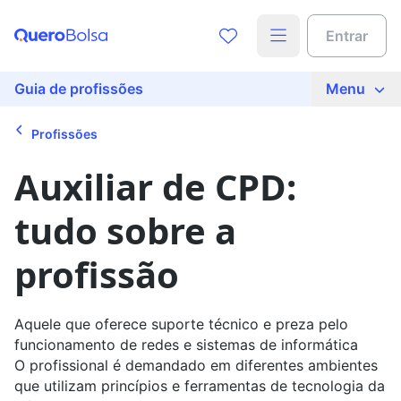
Acesse o conteúdo completo
Entrar
Preencha seus dados para liberar o acesso
Nome
Guia de profissões
Menu
Profissões
E-mail
Auxiliar de CPD:
tudo sobre a
Telefone
profissão
Ao continuar, você concorda com nossas
políticas de
privacidade
Aquele que oferece suporte técnico e preza pelo
funcionamento de redes e sistemas de informática
Ver agora
O profissional é demandado em diferentes ambientes
que utilizam princípios e ferramentas de tecnologia da